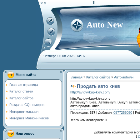
Auto New
Четверг, 06.08.2026, 14:16
Меню сайта
Главная
»
Каталог сайтов
»
Автомобили
Главная страница
Продать авто киев
Каталог статей
http://avtovykup-kiev.com/
Каталог сайтов
http://avtovykup-kiev.com/
Автовыкуп Киев, Автовыкуп, Выкуп автомо
Раздача ICQ номеров
авто,продать авто
Интернет-магазин
Переходов
:
337
|
Добавил
:
0977255050
|
Ре
Интернет Магазин часов
Всего комментариев
:
0
Добавлять комментарии могу
Наш опрос
[
Р