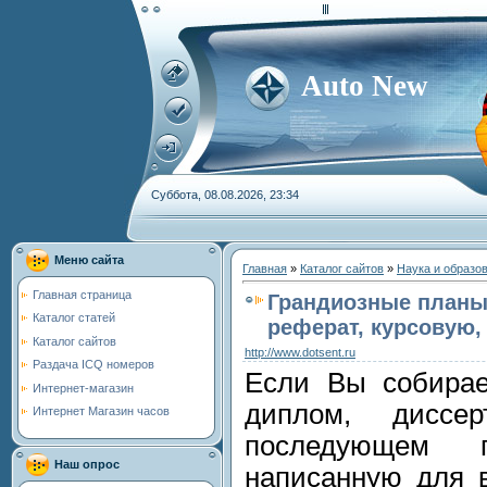
Auto New
Суббота, 08.08.2026, 23:34
Меню сайта
Главная
»
Каталог сайтов
»
Наука и образо
Главная страница
Грандиозные планы 
Каталог статей
реферат, курсовую,
Каталог сайтов
http://www.dotsent.ru
Раздача ICQ номеров
Если Вы собирае
Интернет-магазин
диплом, диссе
Интернет Магазин часов
последующем 
Наш опрос
написанную для в