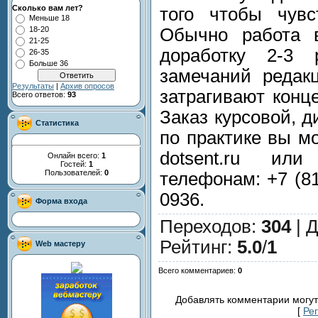
Сколько вам лет?
того чтобы чувс
Меньше 18
Обычно работа 
18-20
21-25
доработку 2-3 
26-35
Больше 36
замечаний редак
Результаты
|
Архив опросов
затрагивают конц
Всего ответов:
93
Заказ курсовой, д
Статистика
по практике вы м
dotsent.ru ил
Онлайн всего:
1
Гостей:
1
Пользователей:
0
телефонам: +7 (81
0936.
Форма входа
Переходов
:
304
|
Д
Рейтинг
:
5.0
/
1
Web мастеру
Всего комментариев
:
0
Добавлять комментарии могут
[
Ре