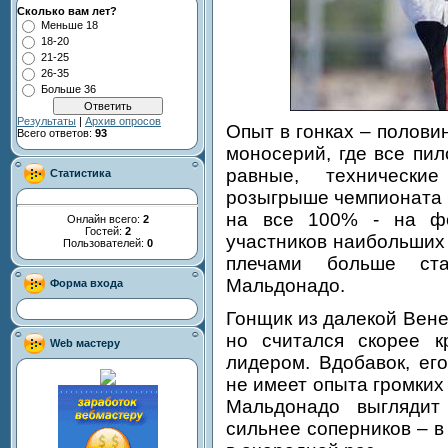
Сколько вам лет?
Меньше 18
18-20
21-25
26-35
Больше 36
Результаты
|
Архив опросов
Опыт в гонках – полови
Всего ответов:
93
моносерий, где все пи
равные, технически
Статистика
розыгрыше чемпионата 
на все 100% - на фо
Онлайн всего:
2
Гостей:
2
участников наибольших у
Пользователей:
0
плечами больше ст
Мальдонадо.
Форма входа
Гонщик из далекой Вен
но считался скорее к
Web мастеру
лидером. Вдобавок, ег
не имеет опыта громких
Мальдонадо выгляди
сильнее соперников – в