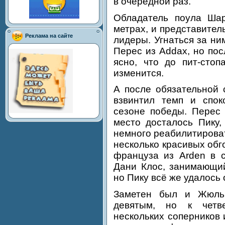
в очередной раз.
Обладатель поула Ша
метрах, и представите
Реклама на сайте
лидеры. Угнаться за н
Перес из Addax, но по
ясно, что до пит-стоп
изменится.
А после обязательной
взвинтил темп и спок
сезоне победы. Перес
место досталось Пику,
немного реабилитироват
несколько красивых обг
француза из Arden в 
Дани Клос, занимающий
но Пику всё же удалось 
Заметен был и Жюль
девятым, но к четв
нескольких соперников 