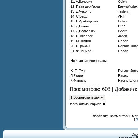
11. А.Валерио
Coloni
12. Г.ван дер Гарде
Barwa Addax
13. Д.Чекотто
Trident
14. С.Бёрд
ART
15. В.Арабаджиев
Coloni
16. Д.Риччи
DPR
17. Д.Вальсекки
iSport
18. Р.Гонсалес
Arden
19. М.Чилтон
Ocean
20. Р.Грожан
Renault Juni
21. Ф.Леймер
Ocean
Не классифицированы
Х.-П. Тун
Renault Juni
Л.Разиа
Rapax
К.Фиторис
Racing Engin
Просмотров
: 608 |
Добавил
Всего комментариев
:
0
Добавлять комментарии могу
[
Р
Cop