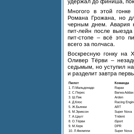
удержал до финиша, пок
Многого в этой гонке
Романа Грожана, но дл
черным днем. Авария 
пит-лейн после выезда
пит-стопе – всё это 
всего за полчаса.
Воскресную гонку на Х
Оливер Тёрви – незад
седьмым, но уступил на
и разделит завтра перв
Пилот
Команда
1. П.Мальдонадо
Rapax
2. С.Перес
Barwa Addax
3. Ш.Пик
Arden
4. Д.Клос
Racing Engin
5. Ж.Бьянки
ART
6. М.Эриксон
Super Nova
7. А.Цаугг
Trident
8. О.Тёрви
iSport
9. М.Херк
DPR
10. Л.Филиппи
Super Nova