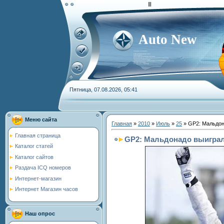
Auto New
Пятница, 07.08.2026, 05:41
Меню сайта
Главная
»
2010
»
Июль
»
25
» GP2: Мальдон
Главная страница
GP2: Мальдонадо выиграл 
Каталог статей
Каталог сайтов
Раздача ICQ номеров
Интернет-магазин
Интернет Магазин часов
Наш опрос