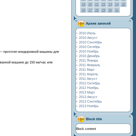
19
20
21
22
23
24
25
26
27
28
29
30
31
Архив записей
2010 Июль
2010 Август
2010 Сентябрь
2010 Октябрь
2010 Ноябрь
T — прототип внедорожной машины для
2010 Декабрь
2011 Январь
ванной машине до 150 км/час или
2011 Февраль
2011 Март
2011 Апрель
2011 Август
2012 Октябрь
2012 Ноябрь
2013 Март
2013 Август
2013 Сентябрь
2013 Ноябрь
Block title
Block content