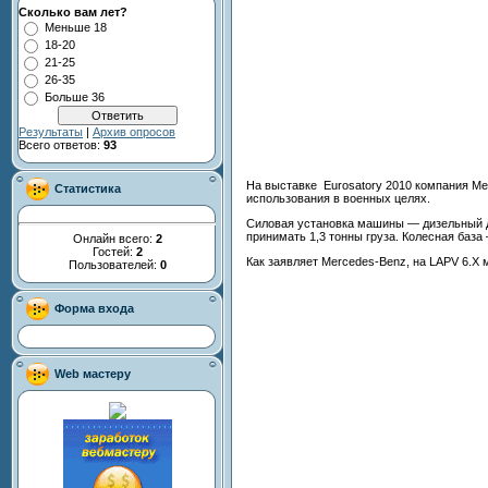
Сколько вам лет?
Меньше 18
18-20
21-25
26-35
Больше 36
Результаты
|
Архив опросов
Всего ответов:
93
На выставке Eurosatory 2010 компания Me
Статистика
использования в военных целях.
Силовая установка машины — дизельный д
принимать 1,3 тонны груза. Колесная база 
Онлайн всего:
2
Гостей:
2
Как заявляет Mercedes-Benz, на LAPV 6.X 
Пользователей:
0
Форма входа
Web мастеру