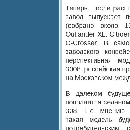
Теперь, после расш
завод выпускает п
(собрано около 10
Outlander XL, Citroe
C-Crosser. В сам
заводского конвей
перспективная мо
3008, российская п
на Московском межд
В далеком будуще
пополнится седаном
308. По мнению ф
такая модель буд
потребительским 