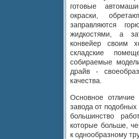
готовые автомаш
окраски, обрета
заправляются гор
жидкостями, а за
конвейер своим х
складские помеще
собираемые модели
драйв - своеобра
качества.
Основное отличие 
завода от подобных
большинство рабо
которые больше, ч
к однообразному тру