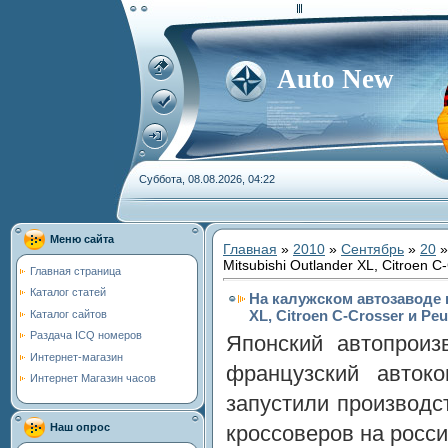
Auto New
Суббота, 08.08.2026, 04:22
Меню сайта
Главная
»
2010
»
Сентябрь
»
20
»
Mitsubishi Outlander XL, Citroen 
Главная страница
Каталог статей
На калужском автозаводе н
XL, Citroen C-Crosser и Pe
Каталог сайтов
Раздача ICQ номеров
Японский автопроизв
Интернет-магазин
французский автоко
Интернет Магазин часов
запустили производ
кроссоверов на росси
Наш опрос