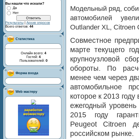
Вы нашли что искали?
Модельный ряд, соб
Да
Нет
автомобилей увели
Результаты
|
Архив опросов
Outlander XL, Citroen
Всего ответов:
44
Совместное предпри
Статистика
марте текущего год
Онлайн всего:
4
Гостей:
4
крупноузловой сбо
Пользователей:
0
обороты. По расч
Форма входа
менее чем через дв
автомобильное про
Web мастеру
которое к 2013 год
ежегодный уровень 
2015 году гарант
Peugeot Citroen 
российском рынке.