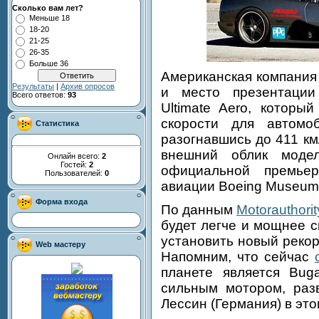
Сколько вам лет?
Меньше 18
18-20
21-25
26-35
Больше 36
Американская компани
Результаты
|
Архив опросов
и место презентации
Всего ответов:
93
Ultimate Aero, которы
скорости для автомоб
Статистика
разогнавшись до 411 км
внешний облик моде
Онлайн всего:
2
Гостей:
2
официальной премье
Пользователей:
0
авиации Boeing Museum o
Форма входа
По данным
Motorauthorit
будет легче и мощнее 
установить новый реко
Web мастеру
Напомним, что сейчас
планете является
Buga
сильным мотором, раз
Лессин (Германия) в это