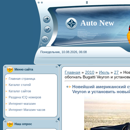
Auto New
Понедельник, 10.08.2026, 06:08
Меню сайта
Главная
»
2010
»
Июль
»
27
» Нов
обогнать Bugatti Veyron и устано
Главная страница
Каталог статей
Новейший американский су
Veyron и установить новы
Каталог сайтов
Раздача ICQ номеров
Интернет-магазин
Интернет Магазин часов
Наш опрос