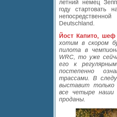
летний немец Зепп
году стартовать 
непосредственно
Deutschland.
Йост Капито, шеф
хотим в скором б
пилота в чемпион
WRC, то уже сейч
его к регулярны
постепенно озн
трассами. В след
выставит только 
все четыре наши 
проданы.