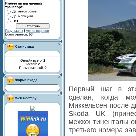
Имеете ли вы личный
транспорт?
Да, автомобиль
Да, мотоцикл
Нет
Результаты
|
Архив опросов
Всего ответов:
58
Статистика
Онлайн всего:
2
Гостей:
2
Пользователей:
0
Форма входа
Первый шаг в эт
сделан, когда мо
Web мастеру
Миккельсен после д
Skoda UK (прине
межконтинентальн
третьего номера за