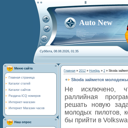
Auto New
Суббота, 08.08.2026, 01:35
Меню сайта
Главная
»
2012
»
Ноябрь
»
2
» Skoda займе
Главная страница
Skoda займется молодеж
Каталог статей
Не исключено, 
Каталог сайтов
раллийная прогр
Раздача ICQ номеров
Интернет-магазин
решать новую зада
Интернет Магазин часов
молодых пилотов, 
бы прийти в Volkswa
Наш опрос