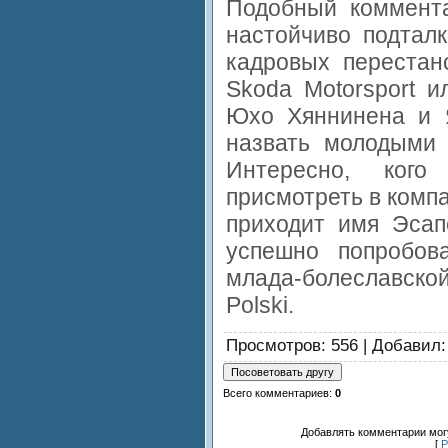
Подобный коммент
настойчиво подтал
кадровых перестан
Skoda Motorsport и
Юхо Хяннинена и 
назвать молодыми 
Интересно, кого
присмотреть в комп
приходит имя Эсап
успешно попробов
млада-болеславско
Polski.
Просмотров
: 556 |
Добавил
Всего комментариев
:
0
Добавлять комментарии могу
[
Р