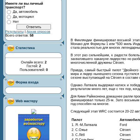
Имеете ли вы личный
транспорт?
Да, автомобиль
Да, мотоцикл
Нет
Результаты
|
Архив опросов
Всего ответов:
58
В Финляндии финишировал восьмой этап 
Монако для Формулы 1 или "500 миль Инди
стала реальностью для многих легендарн
Статистика
В этот раз сильнейшим, к радости болел
захватившего накануне лидерство но разб
Онлайн всего:
2
многочисленной дружины Citroen.
Гостей:
2
Пользователей:
0
Правда, самый быстрый пилот "Двойного 
мира и лидер нынешнего сезона пустился 
сезоне выступающий на Citroen в составе
Форма входа
Однако Латвала выдержал натиск и победи
результатом много лет, еще с тех пор, ког
Для Кими Райкконена домашнее ралли прош
финишировал только 25-м. Зато восьмым 
Web мастеру
год способен на многое.
Следующий этап WRC состоится 20-22 авг
Пилот
Автомобил
1. Я.-М.Латвала
Ford
2. С.Ожье
Citroen
3. С.Лёб
Citroen
4. П.Сольберг
Citroen