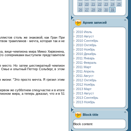
19
20
21
22
23
24
25
26
27
28
29
30
31
Архив записей
2010 Июль
2010 Август
листов столь же знаковой, как Гран При
2010 Сентябрь
вом трамплинов - мечта, которая так и не
2010 Октябрь
2010 Ноябрь
ка, вице-чемпиона мира Микко Хирвонена,
2010 Декабрь
 Его соперниками выступили представители
2011 Январь
2011 Февраль
е место. Но затем шестикратный чемпион
2011 Март
 Ожье и опытный Петтер Сольберг, в этом
2011 Апрель
2011 Август
жизни: "Это просто мечта. Я грезил этим
2012 Октябрь
2012 Ноябрь
2013 Март
ервом же субботнем спецучастке и в итоге
2013 Август
оном мира, а теперь доказал, что и в 51
2013 Сентябрь
2013 Ноябрь
Block title
Block content