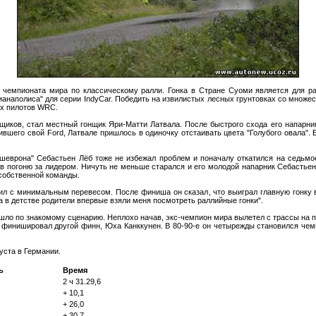
чемпионата мира по классическому ралли. Гонка в Стране Суоми является для рал
анаполиса" для серии IndyCar. Победить на извилистых лесных грунтовках со множест
ых пилотов WRC.
ьщиков, стал местный гонщик Яри-Матти Латвала. После быстрого схода его напарни
ившего свой Ford, Латвале пришлось в одиночку отстаивать цвета "Голубого овала".
шеврона" Себастьен Лёб тоже не избежал проблем и поначалу откатился на седьмо
в погоню за лидером. Ничуть не меньше старался и его молодой напарник Себастьен
 собственной команды.
л с минимальным перевесом. После финиша он сказал, что выиграл главную гонку в 
да в детстве родители впервые взяли меня посмотреть раллийные гонки".
ло по знакомому сценарию. Неплохо начав, экс-чемпион мира вылетел с трассы на п
финишировал другой финн, Юха Канккунен. В 80-90-е он четырежды становился чемпи
уста в Германии.
ь
Время
2 ч 31.29,6
+ 10,1
+ 26,0
+ 30,7