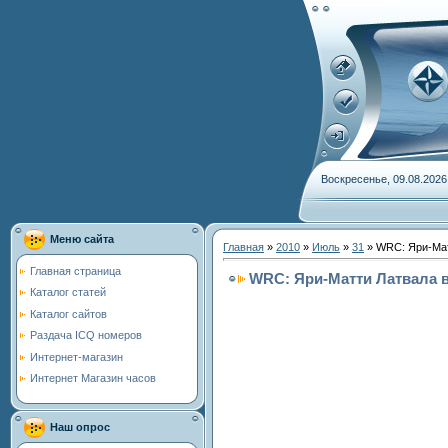
Воскресенье, 09.08.2026
Меню сайта
Главная
»
2010
»
Июль
»
31
» WRC: Яри-Мат
Главная страница
WRC: Яри-Матти Латвала в
Каталог статей
Каталог сайтов
Раздача ICQ номеров
Интернет-магазин
Интернет Магазин часов
Наш опрос