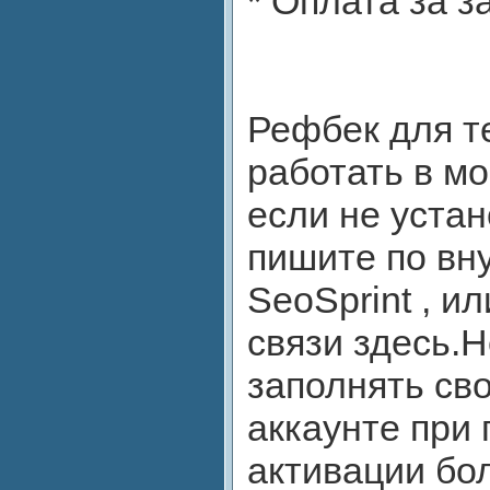
* Оплата за за
Рефбек для т
работать в м
если не уста
пишите по вн
SeoSprint , и
связи здесь.
заполнять св
аккаунте при
активации бо