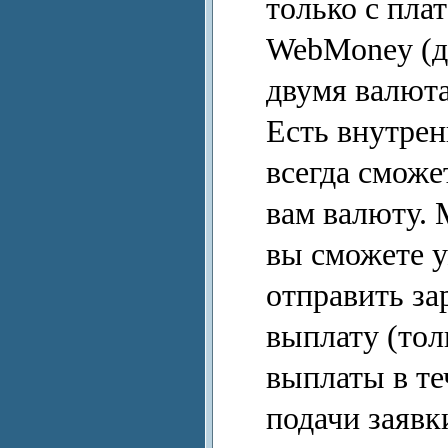
только с пла
WebMoney (дл
двумя валю
Есть внутрен
всегда сможе
вам валюту. 
вы сможете у
отправить за
выплату (тол
выплаты в те
подачи заявк