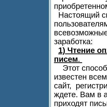
приобретенном
Настоящий сп
пользователя
всевозможные
заработка:
1)
Чтение о
писем
.
Этот способ 
известен всем
сайт, регистр
ждете. Вам в а
приходят пис