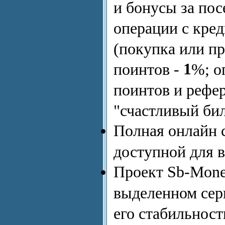
и бонусы за по
операции с кре
(покупка или пр
1
поинтов -
%; о
поинтов и рефе
"счастливый бил
Полная онлайн 
доступной для в
Проект Sb-Mone
выделенном серв
его стабильнос