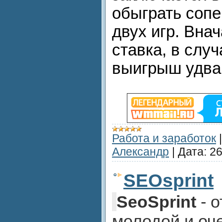
обыграть сопе
двух игр. Вна
ставка, в слу
выигрыш удва
Работа и заработок
Александр
|
Дата:
26
SEOsprint
SeoSprint
- 
молодой и оч