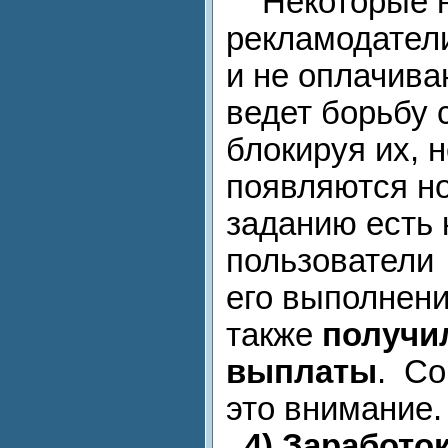
Некоторые не
рекламодател
и не оплачива
ведет борьбу 
блокируя их, 
появляются н
заданию есть 
пользователи
его выполнени
также
получи
выплаты
. Со
это внимание.
4)
Заработок