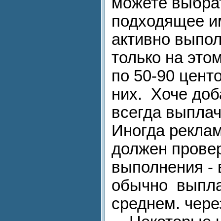
можете выбра
подходящее им
активно выпо
только на это
по 50-90 центо
них. Хоче доб
всегда выплач
Иногда рекла
должен прове
выполнения - 
обычно выпла
среднем. через