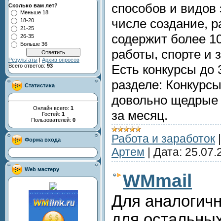
способов и видов 
Сколько вам лет?
Меньше 18
числе создание, р
18-20
21-25
содержит более 10
26-35
Больше 36
работы, спорте и 
Результаты
|
Архив опросов
Есть конкурсы до 3
Всего ответов:
93
разделе: Конкурсы
Статистика
довольно щедрые о
Онлайн всего:
1
за месяц.
Гостей:
1
Пользователей:
0
Работа и заработок
Форма входа
Артем
|
Дата:
25.07.
Web мастеру
WMmail
Для аналогичн
для остальных