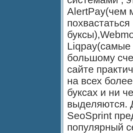
AlertPay(чем 
похвастаться
буксы),Webmo
Liqpay(самые
большому сче
сайте практич
на всех боле
буксах и ни ч
выделяются. 
SeoSprint пре
популярный с