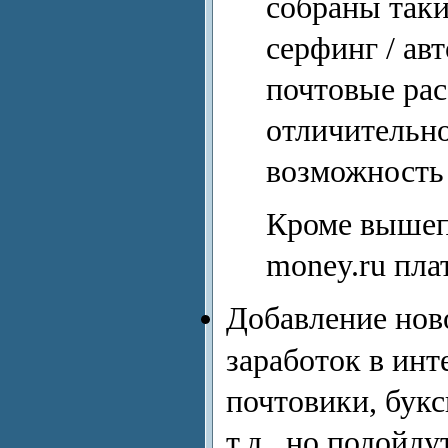
собраны таки
серфинг / ав
почтовые рас
отличительно
возможност
Кроме вышеп
money.ru плат
Добавление нов
заработок в инт
почтовики, букс
т.д., но подойду