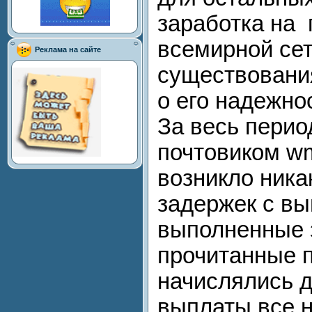
заработка на 
всемирной се
Реклама на сайте
существования
о его надежно
За весь перио
почтовиком wm
возникло ника
задержек с вы
выполненные 
прочитанные 
начислялись д
выплаты все 