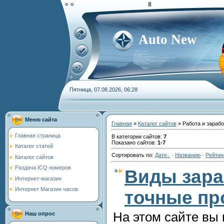
Auto New
Пятница, 07.08.2026, 06:28
Меню сайта
Главная
»
Каталог сайтов
» Работа и зарабо
Главная страница
В категории сайтов
:
7
Показано сайтов
:
1-7
Каталог статей
Сортировать по
:
Дате
·
Названию
·
Рейтин
Каталог сайтов
Раздача ICQ номеров
Виды зара
Интернет-магазин
Интернет Магазин часов
точные пр
На этом сайте вы
Наш опрос