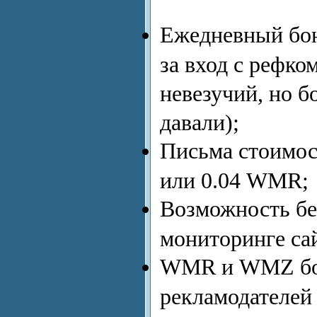
Ежедневный бон
за вход с рефко
невезучий, но б
давали);
Письма стоимо
или 0.04 WMR;
Возможность бе
мониторинге са
WMR и WMZ бон
рекламодателей