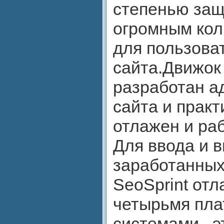
степенью защ
огромным кол
для пользова
сайта.Движок
разработан а
сайта и прак
отлажен и раб
Для ввода и 
заработанных
SeoSprint отл
четырьмя пл
системами , эт