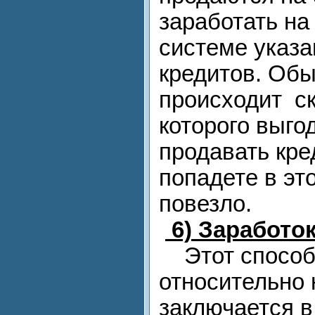
заработать на
системе указа
кредитов. Обы
происходит ск
которого выго
продавать кр
попадете в эт
повезло.
6)
Заработок
Этот способ
относительно 
заключается в