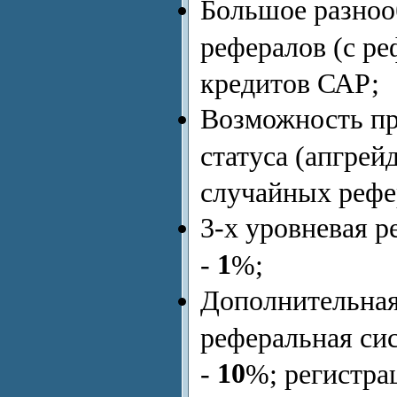
Большое разноо
рефералов (с ре
кредитов САР;
Возможность пр
статуса (апгрей
случайных рефе
3-х уровневая 
1
-
%;
Дополнительная
реферальная си
10
-
%; регистра