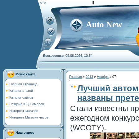
Auto New
Воскресенье, 09.08.2026, 10:54
Меню сайта
Главная
»
2013
»
Ноябрь
»
07
Главная страница
Лучший автом
Каталог статей
названы прет
Каталог сайтов
Раздача ICQ номеров
Стали известны пр
Интернет-магазин
ежегодном конкурсе
Интернет Магазин часов
(WCOTY).
Наш опрос