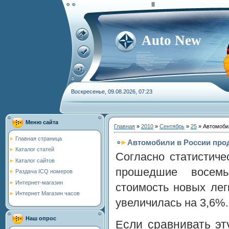
Auto New
Воскресенье, 09.08.2026, 07:23
Меню сайта
Главная
»
2010
»
Сентябрь
»
25
» Автомоби
Главная страница
Автомобили в России пр
Каталог статей
Согласно статистиче
Каталог сайтов
прошедшие восемь
Раздача ICQ номеров
Интернет-магазин
стоимость новых ле
Интернет Магазин часов
увеличилась на 3,6%.
Наш опрос
сли сравнивать э
Е