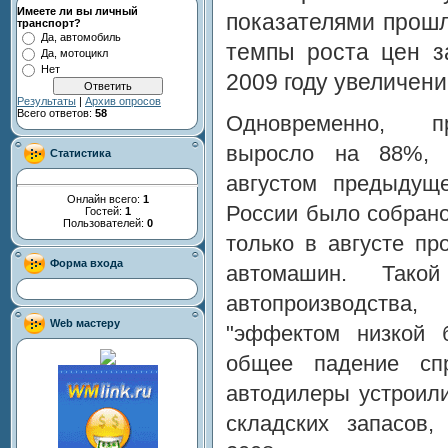
Имеете ли вы личный
показателями прошло
транспорт?
Да, автомобиль
темпы роста цен з
Да, мотоцикл
Нет
2009 году увеличени
Результаты
|
Архив опросов
Всего ответов:
58
Одновременно, пр
выросло на 88%, 
Статистика
августом предыдуще
Онлайн всего:
1
России было собрано
Гостей:
1
Пользователей:
0
только в августе пр
Форма входа
автомашин. Такой
автопроизводства
Web мастеру
"эффектом низкой 
общее падение сп
автодилеры устроил
складских запасов,