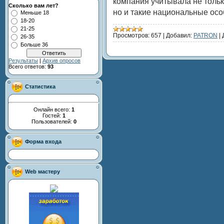
компания учитывала не толь
Сколько вам лет?
но и такие национальные осо
Меньше 18
18-20
21-25
Просмотров:
657
|
Добавил:
PATRON
|
26-35
Больше 36
Результаты
|
Архив опросов
Всего ответов:
93
Статистика
Онлайн всего:
1
Гостей:
1
Пользователей:
0
Форма входа
Web мастеру