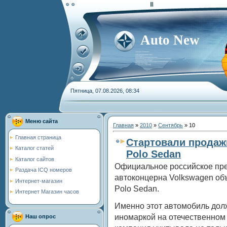
Auto New
Пятница, 07.08.2026, 08:34
Меню сайта
Главная
»
2010
»
Сентябрь
»
10
Главная страница
Стартовали продаж
Каталог статей
Polo Sedan
Каталог сайтов
Официальное российское пре
Раздача ICQ номеров
автоконцерна Volkswagen об
Интернет-магазин
Polo Sedan.
Интернет Магазин часов
Именно этот автомобиль дол
иномаркой на отечественном 
Наш опрос