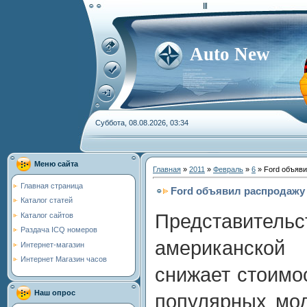
Auto New
Суббота, 08.08.2026, 03:34
Меню сайта
Главная
»
2011
»
Февраль
»
6
» Ford объяви
Главная страница
Ford объявил распродажу F
Каталог статей
Представит
Каталог сайтов
Раздача ICQ номеров
американской
Интернет-магазин
Интернет Магазин часов
снижает стоимо
Наш опрос
популярных мод