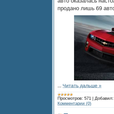
авто оказалась насто
продано лишь 69 авт
...
Читать дальше »
Просмотров:
571
|
Добавил:
Комментарии (0)