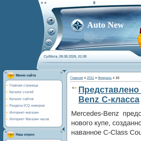
Auto New
Суббота, 08.08.2026, 01:08
Меню сайта
Главная
»
2011
»
Февраль
»
16
Главная страница
Представлено 
Каталог статей
Benz C-класса
Каталог сайтов
Раздача ICQ номеров
Mercedes-Benz пред
Интернет-магазин
Интернет Магазин часов
нового купе, созданно
наванное C-Class Co
Наш опрос