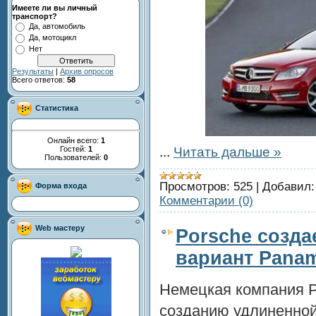
Имеете ли вы личный
транспорт?
Да, автомобиль
Да, мотоцикл
Нет
Результаты
|
Архив опросов
Всего ответов:
58
Статистика
Онлайн всего:
1
Гостей:
1
...
Читать дальше »
Пользователей:
0
Просмотров:
525
|
Добавил:
Форма входа
Комментарии (0)
Web мастеру
Porsche созда
вариант Pana
Немецкая компания P
созданию удлиненной