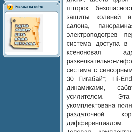
шторок безопасно
Реклама на сайте
защиты коленей во
салона, панорамн
электроподогрев п
система доступа в 
ксеноновая ада
развелкательно-инф
система с сенсорны
30 Гигабайт, Hi-En
динамиками, саб
усилителем. Эт
укомплектована полн
раздаточной к
дифференциалом.
Топовая комплект