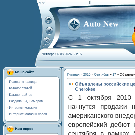
Auto New
Четверг, 06.08.2026, 21:15
Меню сайта
Главная
»
2010
»
Сентябрь
»
17
» Объявлен
Главная страница
Объявлены российские це
Каталог статей
Cherokee
Каталог сайтов
С 1 октября 2010 
Раздача ICQ номеров
начнутся продажи н
Интернет-магазин
американского внедо
Интернет Магазин часов
европейский дебют 
Наш опрос
сентября в рамках 