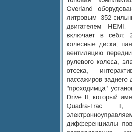
Overland оборудова
литровым 352-силь
двигателем HEMI. 
включает в себя: 
колесные диски, па
вентиляцию передни
рулевого колеса, эл
отсека, интеракт
пассажиров заднего 
"проходимца" устан
Drive II, который им
Quadra-Trac I
электронноупр
дифференциалы пов