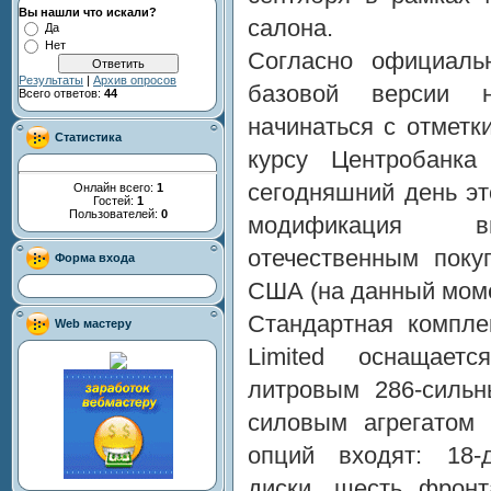
Вы нашли что искали?
салона.
Да
Нет
Согласно официаль
Результаты
|
Архив опросов
базовой версии 
Всего ответов:
44
начинаться с отмет
Статистика
курсу Центробанк
сегодняшний день эт
Онлайн всего:
1
Гостей:
1
Пользователей:
0
модификация вн
отечественным поку
Форма входа
США (на данный момен
Стандартная компле
Web мастеру
Limited оснащает
литровым 286-силь
силовым агрегатом 
опций входят: 18
диски, шесть фрон