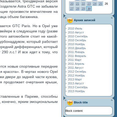
казывается, трехдверная версия
20
21
22
23
24
25
26
 Создатели Astra GTC не забывали
27
28
29
30
ющие произвести впечатление на
авца объем багажника.
Архив записей
вается GTC Paris. Но в Opel уже
2010 Июль
нвейере в следующем году (разве
2010 Август
ого автомобиля стоит не какой-
2010 Сентябрь
2010 Октябрь
турбонаддувом, который работает
2010 Ноябрь
передний дифференциал, который
2010 Декабрь
90 л.с.! И все идет к тому, что
2011 Январь
2011 Февраль
2011 Март
2011 Апрель
аются новые спортивные передние
2011 Август
 красота». В чертах нового Opel
2012 Октябрь
2012 Ноябрь
ки двери до задней части кузова,
2013 Март
ия продолжает очертания крыши,
2013 Август
2013 Сентябрь
2013 Ноябрь
ыставленные в Париже, способны
, конечно, ярким эмоциональным
Block title
Block content