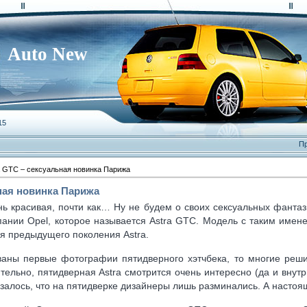
Auto New
15
Пр
a GTC – сексуальная новинка Парижа
ьная новинка Парижа
ень красивая, почти как… Ну не будем о своих сексуальных фант
ании Opel, которое называется Astra GTC. Модель с таким имене
я предыдущего поколения Astra.
ваны первые фотографии пятидверного хэтчбека, то многие реши
тельно, пятидверная Astra смотрится очень интересно (да и внут
казалось, что на пятидверке дизайнеры лишь разминались. А настоя