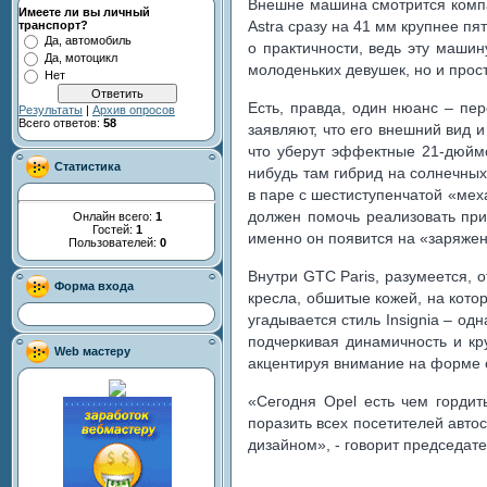
Внешне машина смотрится компа
Имеете ли вы личный
Astra сразу на 41 мм крупнее пя
транспорт?
Да, автомобиль
о практичности, ведь эту маши
Да, мотоцикл
молоденьких девушек, но и прост
Нет
Есть, правда, один нюанс – пе
Результаты
|
Архив опросов
Всего ответов:
58
заявляют, что его внешний вид 
что уберут эффектные 21-дюймо
Статистика
нибудь там гибрид на солнечных
в паре с шестиступенчатой «ме
должен помочь реализовать прил
Онлайн всего:
1
Гостей:
1
именно он появится на «заряжен
Пользователей:
0
Внутри GTC Paris, разумеется, 
Форма входа
кресла, обшитые кожей, на кото
угадывается стиль Insignia – од
подчеркивая динамичность и кр
Web мастеру
акцентируя внимание на форме 
«Сегодня Opel есть чем горди
поразить всех посетителей авт
дизайном», - говорит председат