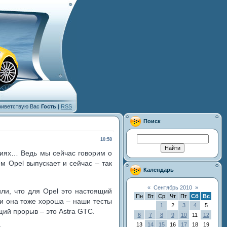
иветствую Вас
Гость
|
RSS
Поиск
10:58
азиях… Ведь мы сейчас говорим о
м Opel выпускает и сейчас – так
Календарь
«
Сентябрь 2010
»
ли, что для Opel это настоящий
Пн
Вт
Ср
Чт
Пт
Сб
Вс
ри она тоже хороша – наши тесты
1
2
3
4
5
щий прорыв – это Astra GTC.
6
7
8
9
10
11
12
13
14
15
16
17
18
19