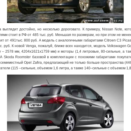
 выглядит достойно, но несколько дороговато. К примеру, Nissan Note, ко
ями стоит в РФ от 485 тыс. руб. Меньшая по размерам, но при этом не менее
ит от 491тыс. 800 руб. А модель с аналогичными габаритами Citroen C3 Pica
тыс. руб. К новой Venga, пожалуй, ближе всех находится, модель Volkswagen G
 – 2578 мм, 4204x1621x1759 мм) и моторы (1,4 литровые, 80-сильные, а так
 А Skoda Roomster базовой в комплектации с похожими габаритами покупате
т семиместный Opel Zafira, предлагающий не только больше пространства (44
атели (115 –сильные, объемом 1,6 литра, а также 140–сильные с объемом 1,8