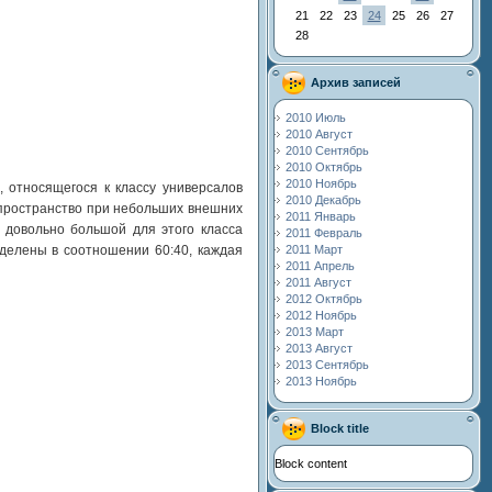
21
22
23
24
25
26
27
28
Архив записей
2010 Июль
2010 Август
2010 Сентябрь
2010 Октябрь
2010 Ноябрь
, относящегося к классу универсалов
2010 Декабрь
пространство при небольших внешних
2011 Январь
 довольно большой для этого класса
2011 Февраль
зделены в соотношении 60:40, каждая
2011 Март
2011 Апрель
2011 Август
2012 Октябрь
2012 Ноябрь
2013 Март
2013 Август
2013 Сентябрь
2013 Ноябрь
Block title
Block content