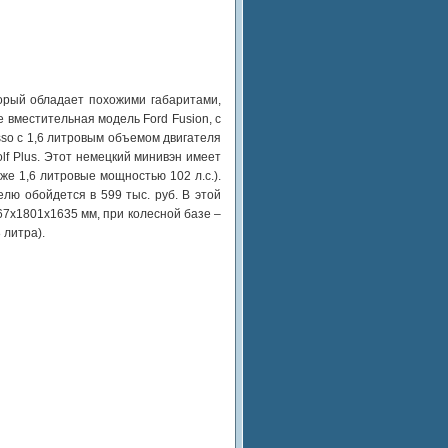
торый обладает похожими габаритами,
 вместительная модель Ford Fusion, с
sso с 1,6 литровым объемом двигателя
olf Plus. Этот немецкий минивэн имеет
же 1,6 литровые мощностью 102 л.с.).
лю обойдется в 599 тыс. руб. В этой
67x1801x1635 мм, при колесной базе –
 литра).