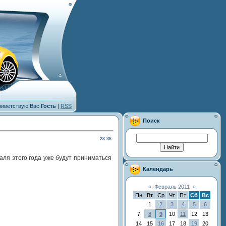
иветствую Вас
Гость
|
RSS
Поиск
23:36
аля этого года уже будут приниматься
Календарь
«
Февраль 2011
»
Пн
Вт
Ср
Чт
Пт
Сб
Вс
1
2
3
4
5
6
7
8
9
10
11
12
13
14
15
16
17
18
19
20