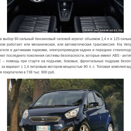
а выбор 90-сильный бензиновый силовой агрегат объемом 1,4 л и 125-сильн
ом работает или механическая, или автоматическая трансмиссия. Kia Ven
гателя и датчиками парковки, электроприводом задних и передних стеклопо
яют последнего поколения системы безопасности, которые имеют ABS - анти
AC – помощь при старте на подъеме, боковые, фронтальные подушки безоп
б. за вариант с 1,4 литровым мотором мощностью 90 л. с. Топовая комплекта
я покупателю в 738 тыс. 900 руб.