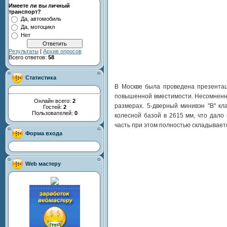
Имеете ли вы личный
транспорт?
Да, автомобиль
Да, мотоцикл
Нет
Результаты
|
Архив опросов
Всего ответов:
58
Статистика
В Москве была проведена презентаци
повышенной вместимости. Несомненн
Онлайн всего:
2
размерах. 5-дверный минивэн "В" к
Гостей:
2
Пользователей:
0
колесной базой в 2615 мм, что дало
часть при этом полностью складывает
Форма входа
Web мастеру