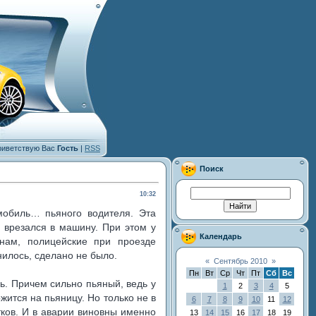
иветствую Вас
Гость
|
RSS
Поиск
10:32
обиль… пьяного водителя. Эта
 врезался в машину. При этом у
Календарь
онам, полицейские при проезде
нилось, сделано не было.
«
Сентябрь 2010
»
Пн
Вт
Ср
Чт
Пт
Сб
Вс
ь. Причем сильно пьяный, ведь у
1
2
3
4
5
жится на пьяницу. Но только не в
6
7
8
9
10
11
12
тков. И в аварии виновны именно
13
14
15
16
17
18
19