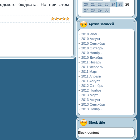
родского бюджета. Но при этом
20
21
22
23
24
25
26
27
28
29
30
Архив записей
2010 Июль
2010 Август
2010 Сентябрь
2010 Октябрь
2010 Ноябрь
2010 Декабрь
2011 Январь
2011 Февраль
2011 Март
2011 Апрель
2011 Август
2012 Октябрь
2012 Ноябрь
2013 Март
2013 Август
2013 Сентябрь
2013 Ноябрь
Block title
Block content