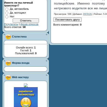
Имеете ли вы личный
полицейские. Именно поэтому 
транспорт?
нетрезвого водителя все же лиш
Да, автомобиль
Да, мотоцикл
Просмотров
: 536 |
Добавил
:
PATRON
|
Рейтинг
:
5.0
/
Нет
Результаты
|
Архив опросов
Всего комментариев
:
0
Всего ответов:
58
Статистика
Онлайн всего:
1
Гостей:
1
Пользователей:
0
Форма входа
Web мастеру