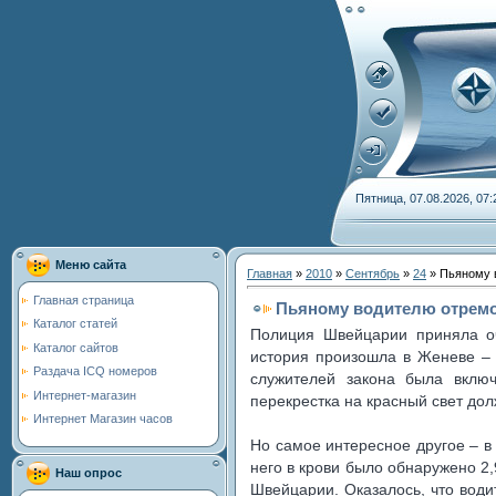
Пятница, 07.08.2026, 07:
Меню сайта
Главная
»
2010
»
Сентябрь
»
24
» Пьяному 
Главная страница
Пьяному водителю отрем
Каталог статей
Полиция Швейцарии приняла о
Каталог сайтов
история произошла в Женеве – 
Раздача ICQ номеров
служителей закона была включ
Интернет-магазин
перекрестка на красный свет дол
Интернет Магазин часов
Но самое интересное другое – в
него в крови было обнаружено 2,
Наш опрос
Швейцарии. Оказалось, что води