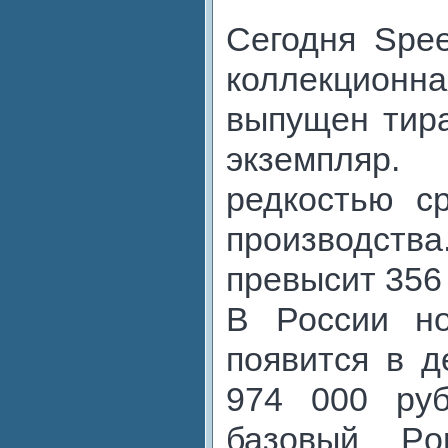
Сегодня Spee
коллекционна
выпущен тира
экземпляр.
редкостью с
производства
превысит 356
В России н
появится в д
974 000 руб
базовый Po