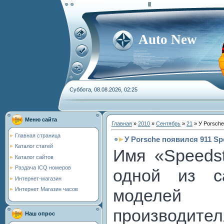
Auto New
Суббота, 08.08.2026, 02:25
Меню сайта
Главная
»
2010
»
Сентябрь
»
21
» У Porsche
Главная страница
У Porsche появился 911 Sp
Каталог статей
Имя «Speeds
Каталог сайтов
Раздача ICQ номеров
одной из с
Интернет-магазин
Интернет Магазин часов
моделей
производител
Наш опрос