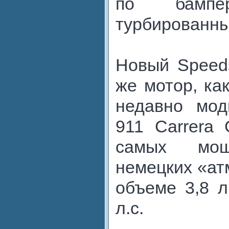
по бамп
турбированны
Новый Speeds
же мотор, ка
недавно мод
911 Carrera
самых мо
немецких «ат
объеме 3,8 л
л.с.