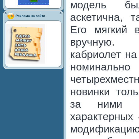
модель был
аскетична, т
Реклама на сайте
Его мягкий 
вручную.
кабриолет на
номиналь
четырехмест
новинки толь
за ними в
характерных 
модификаци