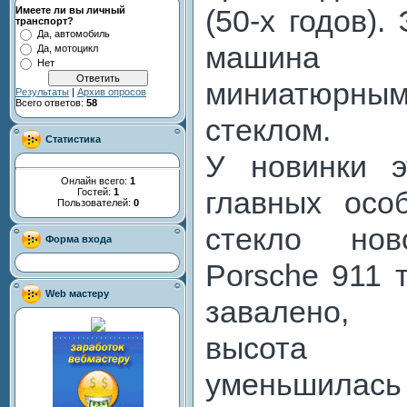
(50-х годов).
Имеете ли вы личный
транспорт?
Да, автомобиль
машина 
Да, мотоцикл
Нет
миниатюр
Результаты
|
Архив опросов
Всего ответов:
58
стеклом.
Статистика
У новинки 
Онлайн всего:
1
Гостей:
1
главных особ
Пользователей:
0
стекло нов
Форма входа
Porsche 911 
Web мастеру
завалено, 
высота 
уменьшилась