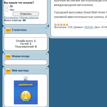
Крупный китайский автопроизводитель
Вы нашли что искали?
международном автосалоне.
Да
Нет
Городской кроссовер Great Wall Hov
огромной вместительностью салона, 
Результаты
|
Архив опросов
Всего ответов:
44
Просмотров:
1729
|
Добавил:
PATRON
|
Дата:
20.08
Статистика
Онлайн всего:
1
Гостей:
1
Пользователей:
0
Форма входа
Web мастеру