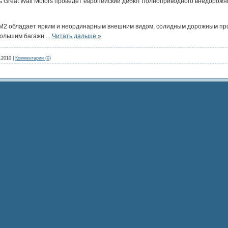
 Great Wall Motors проведет европейский дебют полноприводного внедорожн
er M2 обладает ярким и неординарным внешним видом, солидным дорожным пр
большим багажн
...
Читать дальше »
.2010
|
Комментарии (0)