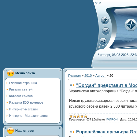
Четверг, 06.08.2026, 22:3
Меню сайта
Главная
»
2010
»
Август
»
20
Главная страница
"Богдан" представит в Мо
Каталог статей
Украинская автокорпорация "Богдан" 
Каталог сайтов
Новая грузопассажирская версия пика
Раздача ICQ номеров
грузового отсека равен 2 500 литрам 
Интернет-магазин
Интернет Магазин часов
Просмотров:
637
|
Добавил:
PATRON
|
Дата:
20.08.
Наш опрос
Европейская премьера Grea