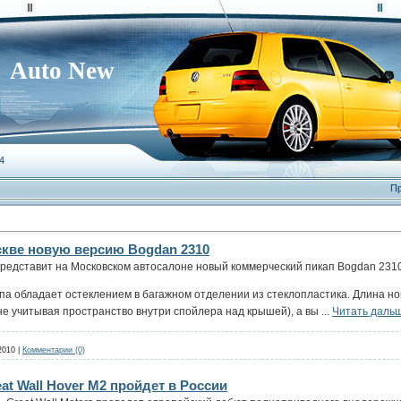
Auto New
4
Пр
скве новую версию Bogdan 2310
представит на Московском автосалоне новый коммерческий пикап Bogdan 2310
па обладает остеклением в багажном отделении из стеклопластика. Длина но
(не учитывая пространство внутри спойлера над крышей), а вы
...
Читать даль
2010
|
Комментарии (0)
t Wall Hover M2 пройдет в России