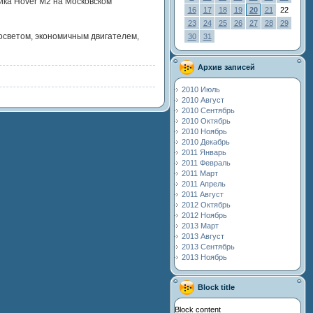
ика Hover M2 на Московском
16
17
18
19
20
21
22
23
24
25
26
27
28
29
осветом, экономичным двигателем,
30
31
Архив записей
2010 Июль
2010 Август
2010 Сентябрь
2010 Октябрь
2010 Ноябрь
2010 Декабрь
2011 Январь
2011 Февраль
2011 Март
2011 Апрель
2011 Август
2012 Октябрь
2012 Ноябрь
2013 Март
2013 Август
2013 Сентябрь
2013 Ноябрь
Block title
Block content