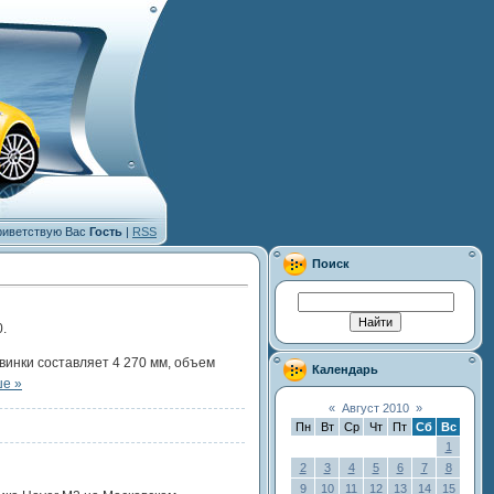
иветствую Вас
Гость
|
RSS
Поиск
.
винки составляет 4 270 мм, объем
Календарь
ше »
«
Август 2010
»
Пн
Вт
Ср
Чт
Пт
Сб
Вс
1
2
3
4
5
6
7
8
9
10
11
12
13
14
15