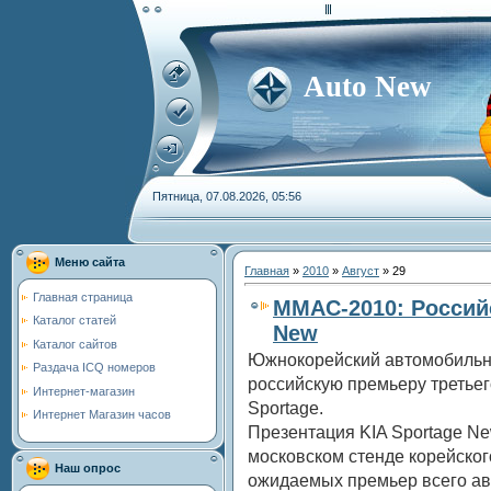
Auto New
Пятница, 07.08.2026, 05:56
Меню сайта
Главная
»
2010
»
Август
»
29
Главная страница
ММАС-2010: Российс
Каталог статей
New
Каталог сайтов
Южнокорейский автомобильны
Раздача ICQ номеров
российскую премьеру третьег
Интернет-магазин
Sportage.
Интернет Магазин часов
Презентация KIA Sportage N
московском стенде корейског
Наш опрос
ожидаемых премьер всего а