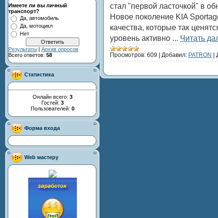
стал "первой ласточкой" в о
Имеете ли вы личный
транспорт?
Новое поколение KIA Sporta
Да, автомобиль
Да, мотоцикл
качества, которые так ценят
Нет
уровень активно
...
Читать да
Результаты
|
Архив опросов
Просмотров:
609
|
Добавил:
PATRON
|
Всего ответов:
58
Статистика
Онлайн всего:
3
Гостей:
3
Пользователей:
0
Форма входа
Web мастеру