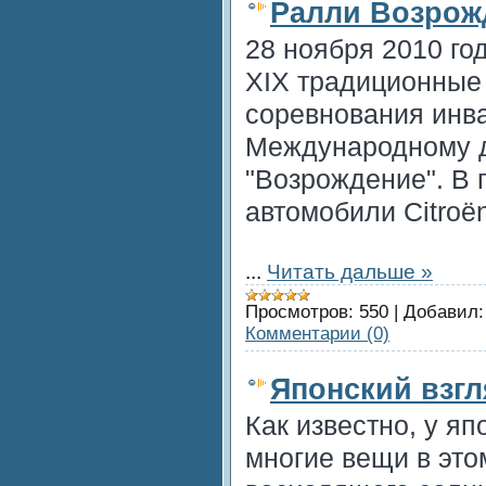
Ралли Возрож
28 ноября 2010 го
XIX традиционные
соревнования инв
Международному д
"Возрождение". В 
автомобили Citroёn
...
Читать дальше »
Просмотров:
550
|
Добавил:
Комментарии (0)
Японский взгл
Как известно, у яп
многие вещи в это