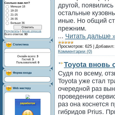
Сколько вам лет?
другой, появились
Меньше 18
18-20
остальные кузовн
21-25
иные. Но общий с
26-35
Больше 36
прежним.
Результаты
|
Архив опросов
...
Читать дальше 
Всего ответов:
93
Статистика
Просмотров:
625
|
Добавил:
Комментарии (0)
Онлайн всего:
3
Гостей:
3
Пользователей:
0
Toyota вновь 
Судя по всему, от
Форма входа
Toyota уже стал т
очередной раз вы
Web мастеру
проведении сервис
раз она коснется 
гибридов Prius. П