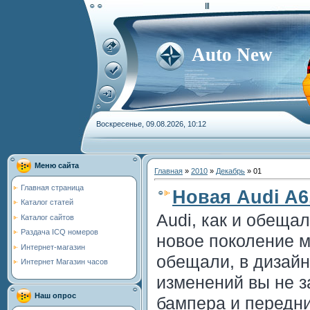
Auto New
Воскресенье, 09.08.2026, 10:12
Меню сайта
Главная
»
2010
»
Декабрь
»
01
Главная страница
Новая Audi A
Каталог статей
Audi, как и обеща
Каталог сайтов
Раздача ICQ номеров
новое поколение м
Интернет-магазин
обещали, в дизайн
Интернет Магазин часов
изменений вы не з
Наш опрос
бампера и передни