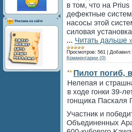
в том, что на Priu
дефектные систем
насосы этой систе
Реклама на сайте
силовая установка
...
Читать дальше 
Просмотров:
561
|
Добавил:
Комментарии (0)
Пилот погиб, 
Нелепая и страшна
в ходе гонки 39-л
гонщика Паскаля 
Участник и победи
Объединенных Ара
600-кубового Kawa