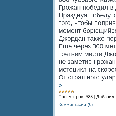
Грожан победил в 
Празднуя победу, 
того, чтобы поприв
момент борющийся
Джордан также пе
Еще через 300 ме
третьем месте Джо
не заметив Грожана
мотоцикл на скорос
От страшного уда
»
Просмотров:
538
|
Добавил:
Комментарии (0)