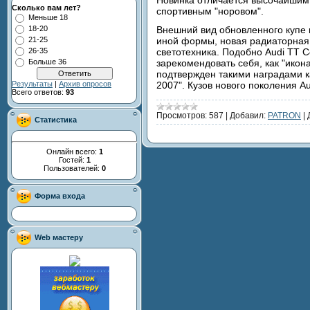
Новинка отличается высочайшим
Сколько вам лет?
спортивным "норовом".
Меньше 18
Внешний вид обновленного купе 
18-20
иной формы, новая радиаторная 
21-25
светотехника. Подобно Audi TT C
26-35
зарекомендовать себя, как "икон
Больше 36
подтвержден такими наградами к
2007". Кузов нового поколения A
Результаты
|
Архив опросов
Всего ответов:
93
Просмотров:
587
|
Добавил:
PATRON
|
Статистика
Онлайн всего:
1
Гостей:
1
Пользователей:
0
Форма входа
Web мастеру