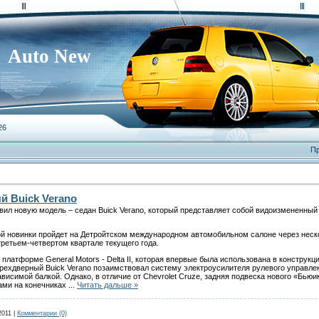
Auto New
26
Пр
 Buick Verano
ил новую модель – седан Buick Verano, который представляет собой видоизмененный O
новинки пройдет на Детройтском международном автомобильном салоне через неско
третьем-четвертом квартале текущего года.
платформе General Motors - Delta II, которая впервые была использована в конструкц
ырехдверный Buick Verano позаимствовал систему электроусилителя рулевого управле
висимой балкой. Однако, в отличие от Chevrolet Cruze, задняя подвеска нового «Бь
ми на конечниках
...
Читать дальше »
2011
|
Комментарии (0)