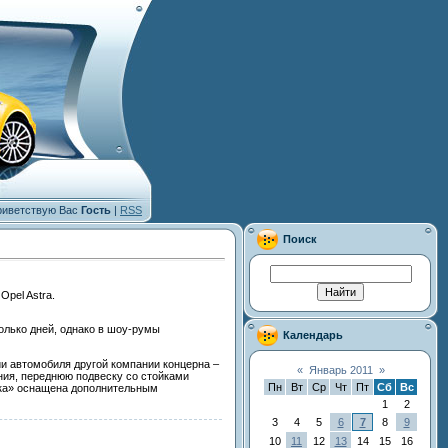
иветствую Вас
Гость
|
RSS
Поиск
pel Astra.
лько дней, однако в шоу-румы
Календарь
ии автомобиля другой компании концерна –
«
Январь 2011
»
ния, переднюю подвеску со стойками
Пн
Вт
Ср
Чт
Пт
Сб
Вс
юика» оснащена дополнительным
1
2
3
4
5
6
7
8
9
10
11
12
13
14
15
16