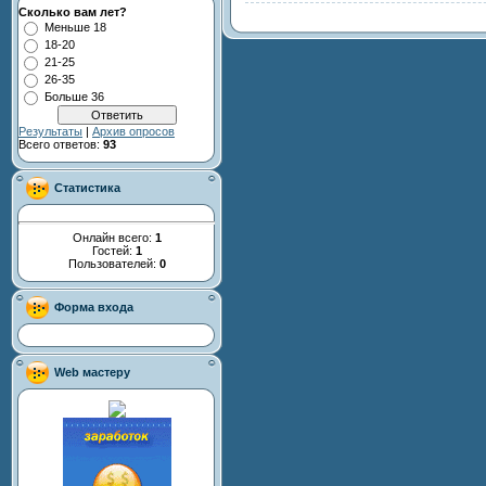
Сколько вам лет?
Меньше 18
18-20
21-25
26-35
Больше 36
Результаты
|
Архив опросов
Всего ответов:
93
Статистика
Онлайн всего:
1
Гостей:
1
Пользователей:
0
Форма входа
Web мастеру