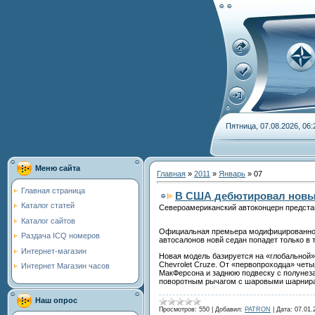
Пятница, 07.08.2026, 06:
Меню сайта
Главная
»
2011
»
Январь
»
07
Главная страница
В США дебютировал новый
Каталог статей
Североамериканский автоконцерн представ
Каталог сайтов
Официальная премьера модифицированной 
Раздача ICQ номеров
автосалонов новй седан попадет только в 
Интернет-магазин
Новая модель базируется на «глобальной» 
Chevrolet Cruze. От «первопроходца» чет
Интернет Магазин часов
МакФерсона и заднюю подвеску с полунеза
поворотным рычагом с шаровыми шарнира
Наш опрос
Просмотров:
550
|
Добавил:
PATRON
|
Дата:
07.01.