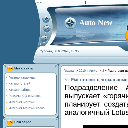
Auto New
Суббота, 08.08.2026, 19:35
Меню сайта
Главная
»
2010
»
Август
»
3
» Fiat готовит 
Главная страница
Fiat готовит центральном
Каталог статей
Подразделение A
Каталог сайтов
выпускает «горяч
Раздача ICQ номеров
планирует создат
Интернет-магазин
Интернет Магазин часов
аналогичный Lotus 
Наш опрос