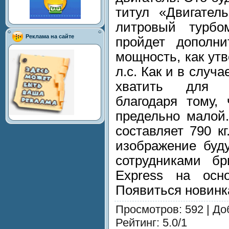
титул «Двигатель
литровый турбом
Реклама на сайте
пройдет дополни
мощность, как ут
л.с. Как и в случа
хватить для п
благодаря тому, 
предельно малой.
составляет 790 к
изображение буду
сотрудниками бр
Express на осн
Появиться новинка
Просмотров
: 592 |
До
Рейтинг
:
5.0
/
1