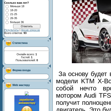
Сколько вам лет?
Меньше 18
18-20
21-25
26-35
Больше 36
Результаты
|
Архив опросов
Всего ответов:
93
Статистика
Онлайн всего:
1
Гостей:
1
Пользователей:
0
Форма входа
За основу будет 
модели KTM X-Bow
Web мастеру
собой нечто вр
мотором Audi TFS
получит полноцен
двигатель. Это б