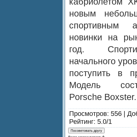
кабриолетом X
новым неболь
спортивным а
новинки на ры
год. Спорт
начального уро
поступить в п
Модель сост
Porsche Boxster.
Просмотров
: 556 |
До
Рейтинг
:
5.0
/
1
Всего комментариев
:
0