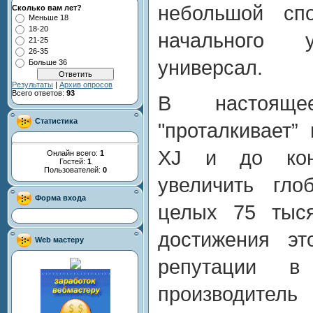
небольшой спо
Сколько вам лет?
Меньше 18
18-20
начального
21-25
26-35
универсал.
Больше 36
Результаты
|
Архив опросов
Всего ответов:
93
В настояще
Статистика
"проталкивает”
XJ и до кон
Онлайн всего:
1
Гостей:
1
Пользователей:
0
увеличить гло
Форма входа
целых 75 тыся
достижения эт
Web мастеру
репутации в
производитель