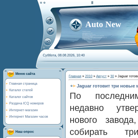
Auto New
Суббота, 08.08.2026, 10:40
Меню сайта
Главная
»
2010
»
Август
»
30
» Jaguar готов
Главная страница
Jaguar готовит три новые
Каталог статей
По последни
Каталог сайтов
Раздача ICQ номеров
недавно утвер
Интернет-магазин
Интернет Магазин часов
нового завода
собирать т
Наш опрос