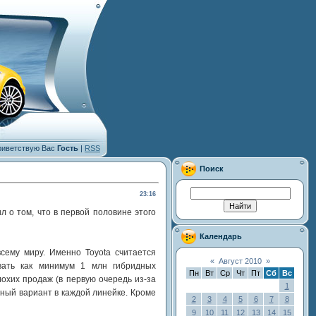
иветствую Вас
Гость
|
RSS
Поиск
23:16
 о том, что в первой половине этого
Календарь
сему миру. Именно Toyota считается
«
Август 2010
»
вать как минимум 1 млн гибридных
Пн
Вт
Ср
Чт
Пт
Сб
Вс
лохих продаж (в первую очередь из-за
1
дный вариант в каждой линейке. Кроме
2
3
4
5
6
7
8
9
10
11
12
13
14
15