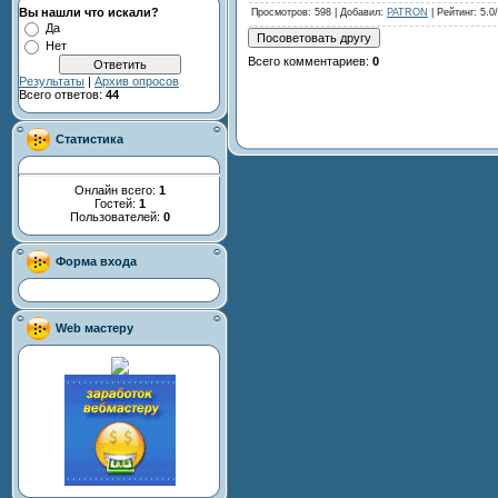
Вы нашли что искали?
Просмотров
: 598 |
Добавил
:
PATRON
|
Рейтинг
:
5.0
/
Да
Нет
Всего комментариев
:
0
Результаты
|
Архив опросов
Всего ответов:
44
Статистика
Онлайн всего:
1
Гостей:
1
Пользователей:
0
Форма входа
Web мастеру