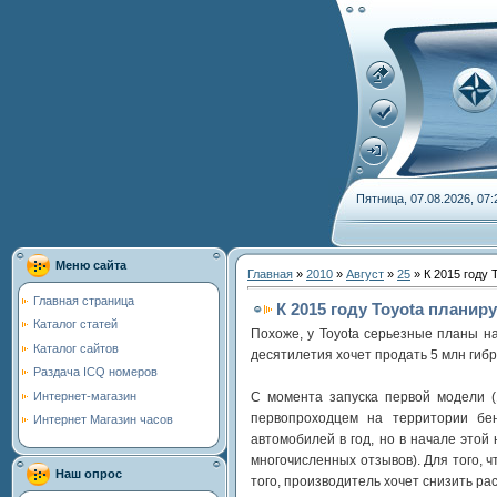
Пятница, 07.08.2026, 07:
Меню сайта
Главная
»
2010
»
Август
»
25
» К 2015 году 
Главная страница
К 2015 году Toyota плани
Каталог статей
Похоже, у Toyota серьезные планы на
Каталог сайтов
десятилетия хочет продать 5 млн гиб
Раздача ICQ номеров
Интернет-магазин
С момента запуска первой модели (
первопроходцем на территории бен
Интернет Магазин часов
автомобилей в год, но в начале этой
многочисленных отзывов). Для того, 
Наш опрос
того, производитель хочет снизить ра