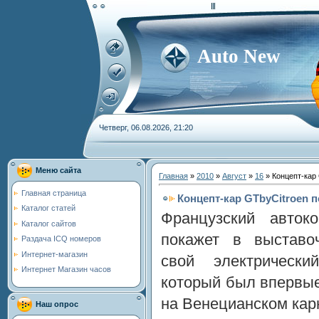
Auto New
Четверг, 06.08.2026, 21:20
Меню сайта
Главная
»
2010
»
Август
»
16
» Концепт-кар
Главная страница
Концепт-кар GTbyCitroen 
Каталог статей
Французский автоко
Каталог сайтов
покажет в выставоч
Раздача ICQ номеров
Интернет-магазин
свой электрический
Интернет Магазин часов
который был впервы
на Венецианском кар
Наш опрос