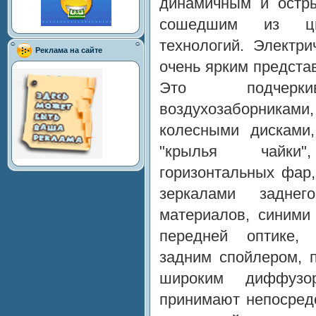
динамичным и остры
сошедшим из ци
технологий. Электри
Реклама на сайте
очень ярким предста
Это подчеркив
воздухозаборника
колесными дисками,
"крылья чайки
горизонтальных фар
зеркалами задне
материалов, синими
передней оптике,
задним спойлером, 
широким диффузо
принимают непосред