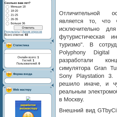
Сколько вам лет?
Меньше 18
18-20
Отличительной ос
21-25
26-35
является то, что 
Больше 36
исключительно дл
Результаты
|
Архив опросов
Всего ответов:
93
футуристическая ин
туризмо". В сотру
Статистика
Polyphony Digital
Онлайн всего:
1
разработали кон
Гостей:
1
Пользователей:
0
симулятора Gran Tu
Форма входа
Sony Playstation 3.
решило иначе, и ч
Web мастеру
реальным электромо
в Москву.
Внешний вид GTbyCi