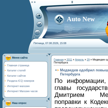
Auto New
Пятница, 07.08.2026, 15:08
Меню сайта
Главная
»
2011
»
Апрель
»
29
» Медведев о
Петербурга
Главная страница
Медведев одобрил повыш
Каталог статей
Петербурга
Каталог сайтов
По информации,
Раздача ICQ номеров
главы государст
Интернет-магазин
Интернет Магазин часов
Дмитрием Ме
поправки к Кодек
Наш опрос