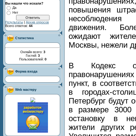
правонарушен
Вы нашли что искали?
повышения штра
Да
Нет
несоблюдения
Результаты
|
Архив опросов
движения. Бо
Всего ответов:
44
ожидают жителе
Статистика
Москвы, нежели др
Онлайн всего:
3
Гостей:
3
Пользователей:
0
В Кодекс об
Форма входа
правонарушения
пункт, в соответс
Web мастеру
в городах-стол
Петербург будут 
в размере 3000 
остановку в не
жители других р