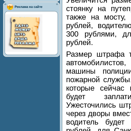
Увеличится разме
стоянку на путе
Реклама на сайте
также на мосту,
рублей, водителю
300 рублями, д
рублей.
Размер штрафа т
автомобилистов,
машины полици
пожарной службы,
которые сейчас 
будет запла
Ужесточились штр
через дворы вмес
водитель будет 
рублей, для Санк