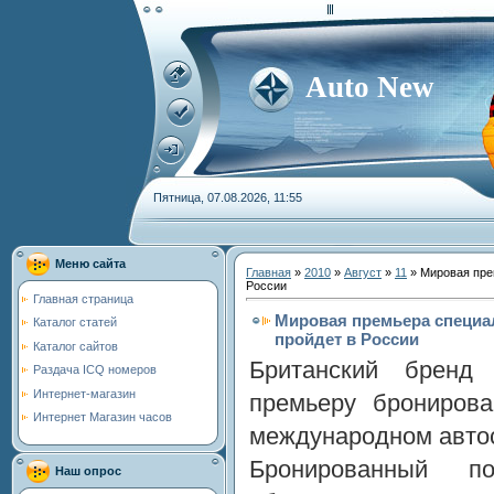
Auto New
Пятница, 07.08.2026, 11:55
Меню сайта
Главная
»
2010
»
Август
»
11
» Мировая прем
России
Главная страница
Мировая премьера специал
Каталог статей
пройдет в России
Каталог сайтов
Британский бренд
Раздача ICQ номеров
Интернет-магазин
премьеру бронирова
Интернет Магазин часов
международном автос
Бронированный п
Наш опрос