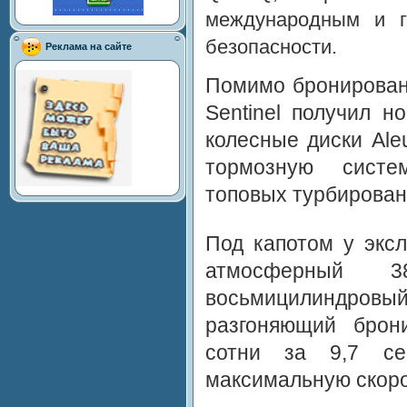
международным и г
безопасности.
Реклама на сайте
Помимо бронированн
Sentinel получил 
колесные диски Ale
тормозную систе
топовых турбирован
Под капотом у эксл
атмосферный 38
восьмицилиндровы
разгоняющий брон
сотни за 9,7 се
максимальную скоро