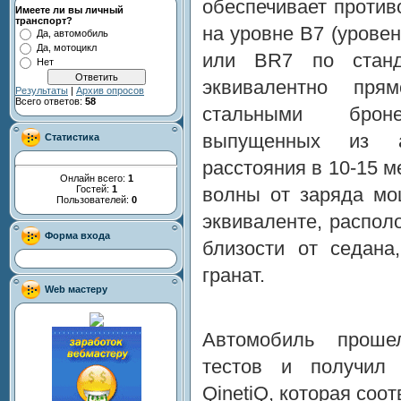
обеспечивает проти
Имеете ли вы личный
транспорт?
на уровне B7 (урове
Да, автомобиль
Да, мотоцикл
или BR7 по станд
Нет
эквивалентно пря
Результаты
|
Архив опросов
Всего ответов:
58
стальными броне
выпущенных из а
Статистика
расстояния в 10-15 
Онлайн всего:
1
Гостей:
1
волны от заряда мо
Пользователей:
0
эквиваленте, распол
Форма входа
близости от седана
гранат.
Web мастеру
Автомобиль проше
тестов и получил
QinetiQ, которая со