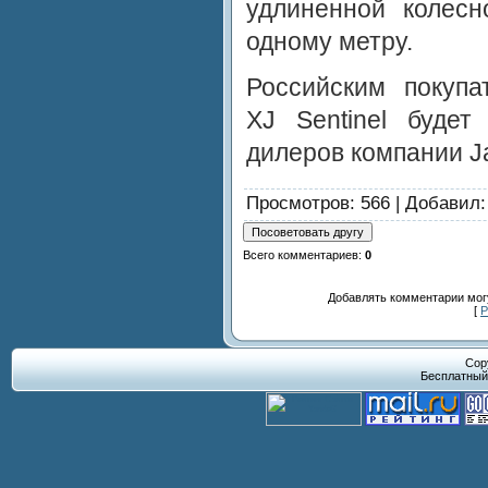
удлиненной колес
одному метру.
Российским покупа
XJ Sentinel буде
дилеров компании J
Просмотров
: 566 |
Добавил
Всего комментариев
:
0
Добавлять комментарии могу
[
Р
Cop
Бесплатны