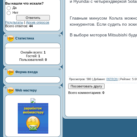
и Hyundai с четырехдверкой Solar
Вы нашли что искали?
Да
Нет
Главным минусом Кольта можно 
Результаты
|
Архив опросов
конкурентов. Если судить по эск
Всего ответов:
44
В выборе моторов Mitsubishi буд
Статистика
Онлайн всего:
1
Гостей:
1
Пользователей:
0
Форма входа
Просмотров
: 580 |
Добавил
:
PATRON
|
Рейтинг
:
5.0
/
Web мастеру
Всего комментариев
:
0