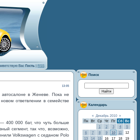
иветствую Вас
Гость
|
RSS
Поиск
13:05
 автосалоне в Женеве. Пока не
 новом ответвлении в семействе
Календарь
«
Декабрь 2010
»
Пн
Вт
Ср
Чт
Пт
Сб
Вс
— 400 000 бат, что чуть больше
1
2
3
4
5
ный сегмент, так что, возможно,
6
7
8
9
10
11
12
енили Volkswagen с седаном Polo
13
14
15
16
17
18
19