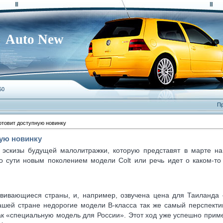
Auto New
50
Пр
готовит доступную новинку
ную новинку
эскизы будущей малолитражки, которую представят в марте на
по сути новым поколением модели Colt или речь идет о каком-то
вивающиеся страны, и, например, озвучена цена для Таиланда 
ашей стране недорогие модели B-класса так же самый перспектив
как «специальную модель для России». Этот ход уже успешно прим