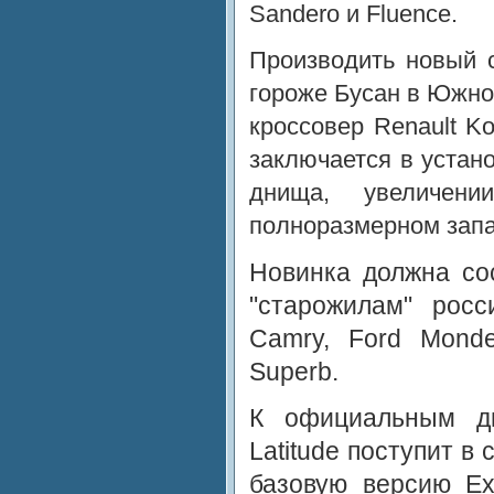
Sandero и Fluence.
Производить новый 
гороже Бусан в Южно
кроссовер Renault K
заключается в устан
днища, увеличени
полноразмерном запа
Новинка должна со
"старожилам" росс
Camry, Ford Mond
Superb.
К официальным ди
Latitude поступит в 
базовую версию Ex