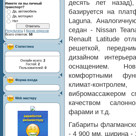
десять лет назад)
Имеете ли вы личный
транспорт?
базируется на плат
Да, автомобиль
Да, мотоцикл
Laguna. Аналогичну
Нет
седан - Nissan Tean
Результаты
|
Архив опросов
Всего ответов:
58
Renault Latitude от
решеткой, передн
Статистика
дизайном интерьер
Онлайн всего:
2
Гостей:
2
оснащением. Но
Пользователей:
0
комфортными функ
Форма входа
климат-контролем
вибромассажером с
Web мастеру
качеством салонн
фарами и т.д.
Габариты флагманско
- 4 900 мм, ширина - 