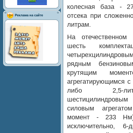
колесная база - 2
отсека при сложенн
Реклама на сайте
литрам.
На отечественном 
шесть комплект
четырехцилиндровым
рядным бензиновы
крутящим моме
агрегатирующимся с
либо 2,5-лит
шестицилиндровым
силовым агрегато
момент - 233 Нм
исключительно, 6-д