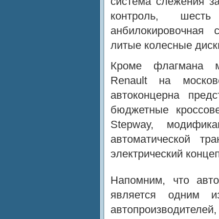
система слежения за
контроль, шесть
анбилокировочная 
литые колесные диски
Кроме флагмана м
Renault на москов
автоконцерна предс
бюджетные кроссове
Stepway, модифик
автоматической тр
электрический концеп
Напомним, что авто
является одним и
автопроизводит