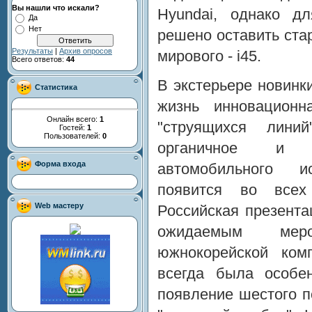
Вы нашли что искали?
Hyundai, однако д
Да
Нет
решено оставить стар
Результаты
|
Архив опросов
мирового - i45.
Всего ответов:
44
В экстерьере новин
Статистика
жизнь инновационн
Онлайн всего:
1
"струящихся лини
Гостей:
1
Пользователей:
0
органичное и с
Форма входа
автомобильного и
появится во всех
Web мастеру
Российская презент
ожидаемым мер
южнокорейской ком
всегда была особе
появление шестого п