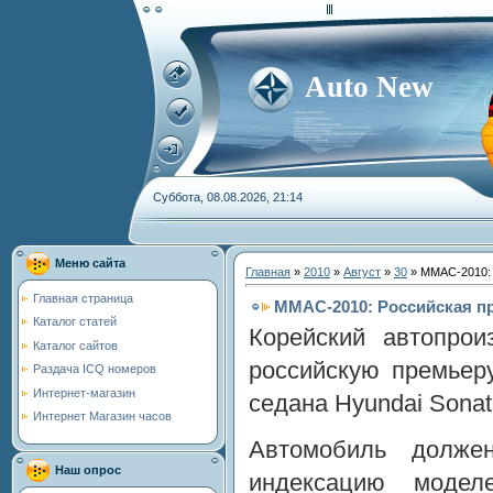
Auto New
Суббота, 08.08.2026, 21:14
Меню сайта
Главная
»
2010
»
Август
»
30
» ММАС-2010: 
Главная страница
ММАС-2010: Российская пр
Каталог статей
Корейский автопрои
Каталог сайтов
российскую премьер
Раздача ICQ номеров
Интернет-магазин
седана Hyundai Sonat
Интернет Магазин часов
Автомобиль долже
Наш опрос
индексацию модел