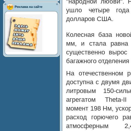
"народной любви". 
Реклама на сайте
ушло четыре года
долларов США.
Колесная база ново
мм, и стала равна
существенно вырос 
багажного отделения
На отечественном р
доступна c двумя дв
литровым 150-сил
агрегатом Theta-I
момент 198 Нм, ускор
расход горючего р
атмосферным 2,4