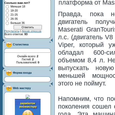
платформа от Mase
Сколько вам лет?
Меньше 18
18-20
Правда, пока н
21-25
26-35
двигатель полу
Больше 36
Maserati GranTou
Результаты
|
Архив опросов
Всего ответов:
93
л.с. (двигатель V8
Viper, который у
Статистика
обладал 600-с
Онлайн всего:
2
объемом 8,4 л. Н
Гостей:
2
Пользователей:
0
выпускать нову
Форма входа
меньшей мощнос
этого не поймут.
Web мастеру
Напомним, что по
поколения сошел 
года. Эта машин