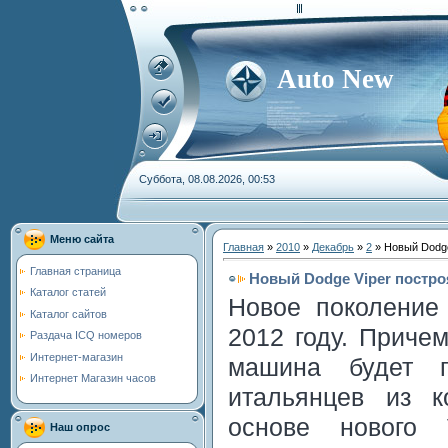
Auto New
Суббота, 08.08.2026, 00:53
Меню сайта
Главная
»
2010
»
Декабрь
»
2
» Новый Dodge 
Главная страница
Новый Dodge Viper построя
Каталог статей
Новое поколение
Каталог сайтов
2012 году. Причем
Раздача ICQ номеров
Интернет-магазин
машина будет 
Интернет Магазин часов
итальянцев из к
основе нового 
Наш опрос