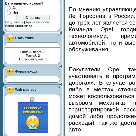
Вы нашли что искали?
Да
По мнению управляющег
Нет
Ле Форсоннэ в России,
до трех лет является 
Результаты
|
Архив опросов
Всего ответов:
44
Команда Opel горд
технологиями, при
Статистика
автомобилей, но и вы
обслуживания.
Онлайн всего:
2
Гостей:
2
Пользователей:
0
Покупатели Opel та
Форма входа
участвовать в програ
дорогах». В случае во
либо в местах стоян
Web мастеру
может воспользоваться 
вызовом механика н
транспортировкой пас
домой либо продолжен
расходы), так же дост
авто.