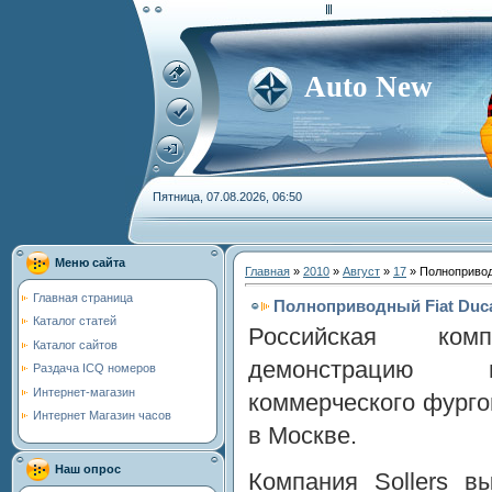
Auto New
Пятница, 07.08.2026, 06:50
Меню сайта
Главная
»
2010
»
Август
»
17
» Полнопривод
Главная страница
Полноприводный Fiat Duc
Каталог статей
Российская ком
Каталог сайтов
демонстрацию п
Раздача ICQ номеров
Интернет-магазин
коммерческого фурго
Интернет Магазин часов
в Москве.
Наш опрос
Компания Sollers в