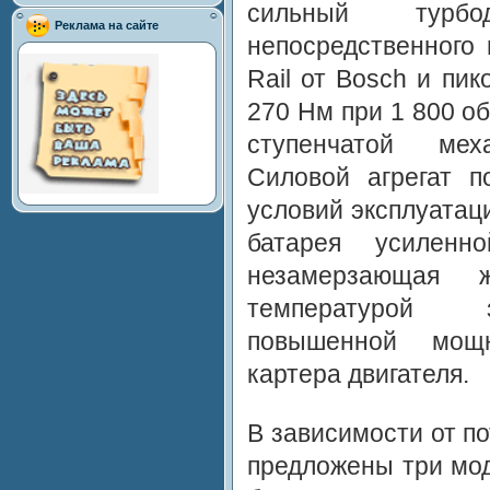
сильный турб
Реклама на сайте
непосредственного
Rail от Bosch и пи
270 Нм при 1 800 об
ступенчатой меха
Силовой агрегат п
условий эксплуатац
батарея усилен
незамерзающая 
температурой з
повышенной мощн
картера двигателя.
В зависимости от п
предложены три мод