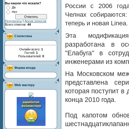
Вы нашли что искали?
России с 2006 год
Да
Нет
Челнах собираются:
Результаты
|
Архив опросов
теперь и новая Linea.
Всего ответов:
44
Эта модифика
Статистика
разработана в ос
Онлайн всего:
1
"Елабуга" в сотру
Гостей:
1
Пользователей:
0
инженерами из комп
Форма входа
На Московском меж
представлена сер
Web мастеру
которая поступит в
конца 2010 года.
Под капотом обно
шестнадцатиклапа