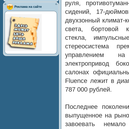
руля, противотума
Реклама на сайте
сидений, 17-дюймо
двухзонный климат-к
света, бортовой к
стекла, импульсные
стереосистема пр
управлением на
электропривод бо
салонах официальны
Fluence лежит в диа
787 000 рублей.
Последнее поколени
выпущенное на рынок
завоевать немало