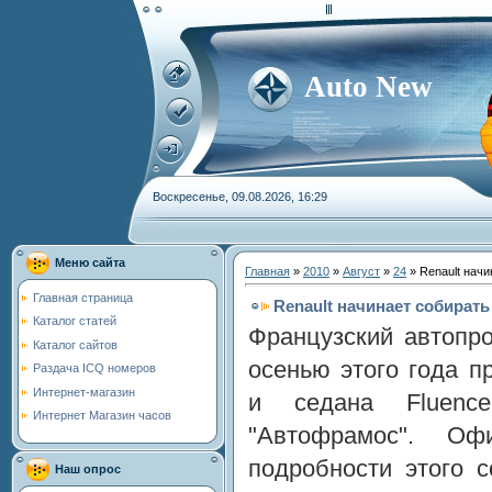
Auto New
Воскресенье, 09.08.2026, 16:29
Меню сайта
Главная
»
2010
»
Август
»
24
» Renault начи
Главная страница
Renault начинает собирать
Каталог статей
Французский автопро
Каталог сайтов
осенью этого года п
Раздача ICQ номеров
Интернет-магазин
и седана Fluenc
Интернет Магазин часов
"Автофрамос". Оф
подробности этого 
Наш опрос