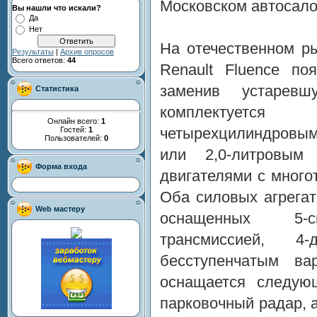
Московском автосало
Вы нашли что искали?
Да
Нет
На отечественном р
Результаты
|
Архив опросов
Всего ответов:
44
Renault Fluence по
заменив устаревш
Статистика
комплектуе
Онлайн всего:
1
четырехцилиндровым
Гостей:
1
Пользователей:
0
или 2,0-литровым
Форма входа
двигателями с много
Оба силовых агрега
Web мастеру
оснащенных 5-ск
трансмиссией, 4
бесступенчатым ва
оснащается следую
парковочный радар, 