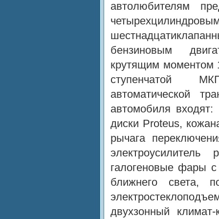
автолюбителям пре
четырехцилиндровым
шестнадцатикл
бензиновым двиг
крутящим моментом 
ступенчатой М
автоматической тр
автомобиля входят:
диски Proteus, кожан
рычага переключения
электроусилитель 
галогеновые фары с
ближнего света, п
электростеклопод
двухзонный климат-