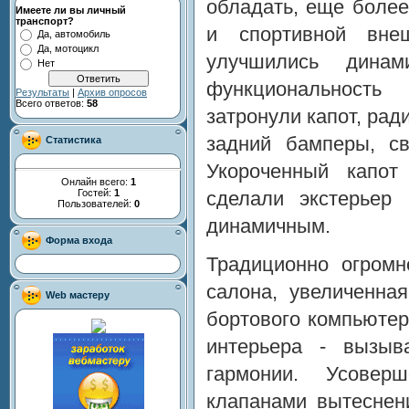
обладать, еще более
Имеете ли вы личный
транспорт?
и спортивной вне
Да, автомобиль
Да, мотоцикл
улучшились динам
Нет
функциональность
Результаты
|
Архив опросов
Всего ответов:
58
затронули капот, рад
задний бамперы, св
Статистика
Укороченный капот
Онлайн всего:
1
Гостей:
1
сделали экстерьер
Пользователей:
0
динамичным.
Форма входа
Традиционно огромн
салона, увеличенна
Web мастеру
бортового компьютер
интерьера - вызы
гармонии. Усовер
клапанами вытеснен