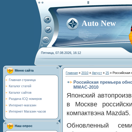
Auto New
Пятница, 07.08.2026, 16:12
Меню сайта
Главная
»
2010
»
Август
»
25
» Российская 
Главная страница
Российская премьера обн
Каталог статей
ММАС-2010
Каталог сайтов
Японский автопроизв
Раздача ICQ номеров
в Москве российск
Интернет-магазин
компактвэна Mazda5.
Интернет Магазин часов
Обновленный семи
Наш опрос