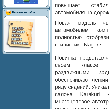
повышает стабил
автомобиля на дорож
Реклама на сайте
Новая модель яв
автомобилем ком
полностью отобраз
стилистика Nagare.
Новинка представля
своем классе а
раздвижными зад
обеспечивают легкий 
ряду сидений. Уника
салона Karakuri
многоцелевое автотр
ряды кресел легко