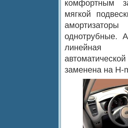
комфортным з
мягкой подвеск
амортизаторы
однотрубные. 
линейная
автоматическо
заменена на H-m