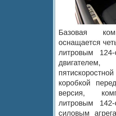
Базовая ком
оснащается чет
литровым 124-
двигателем,
пятискорост
коробкой пере
версия, ком
литровым 142-
силовым агрег