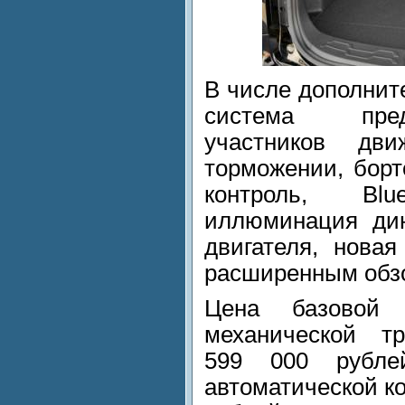
В числе дополнит
система пред
участников дв
торможении, борт
контроль, Blue
иллюминация дин
двигателя, новая
расширенным обзо
Цена базовой
механической тр
599 000 рубле
автоматической ко