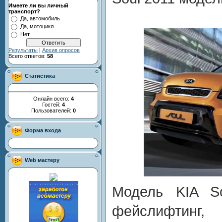
Имеете ли вы личный
транспорт?
Да, автомобиль
Да, мотоцикл
Нет
Результаты
|
Архив опросов
Всего ответов:
58
Статистика
Онлайн всего:
4
Гостей:
4
Пользователей:
0
Форма входа
Web мастеру
Модель KIA So
фейслифтинг,