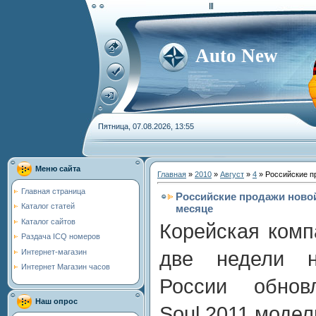
Auto New
Пятница, 07.08.2026, 13:55
Меню сайта
Главная
»
2010
»
Август
»
4
» Российские пр
Главная страница
Российские продажи новой 
Каталог статей
месяце
Каталог сайтов
Корейская комп
Раздача ICQ номеров
Интернет-магазин
две недели н
Интернет Магазин часов
России обновл
Наш опрос
Soul 2011 модел