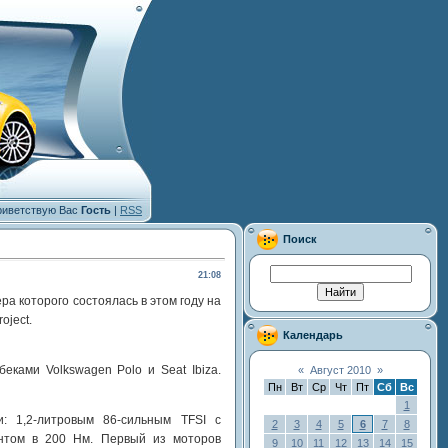
иветствую Вас
Гость
|
RSS
Поиск
21:08
а которого состоялась в этом году на
oject.
Календарь
еками Volkswagen Polo и Seat Ibiza.
«
Август 2010
»
Пн
Вт
Ср
Чт
Пт
Сб
Вс
1
: 1,2-литровым 86-сильным TFSI с
2
3
4
5
6
7
8
нтом в 200 Нм. Первый из моторов
9
10
11
12
13
14
15