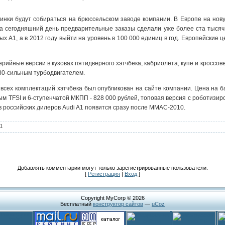
винки будут собираться на брюссельском заводе компании. В Европе на нов
 сегодняшний день предварительные заказы сделали уже более ста тысяч 
х A1, а в 2012 году выйти на уровень в 100 000 единиц в год. Европейские 
ийные версии в кузовах пятидверного хэтчбека, кабриолета, купе и кроссове
80-сильным турбодвигателем.
всех комплектаций хэтчбека был опубликован на сайте компании. Цена на б
вым TFSI и 6-ступенчатой МКПП - 828 000 рублей, топовая версия с роботиз
в российских дилеров Audi A1 появится сразу после ММАС-2010.
1
Добавлять комментарии могут только зарегистрированные пользователи.
[
Регистрация
|
Вход
]
Copyright MyCorp © 2026
Бесплатный
конструктор сайтов
—
uCoz