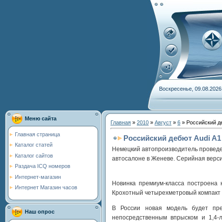
Воскресенье, 09.08.2026
Меню сайта
Главная
»
2010
»
Август
»
6
» Российский де
Главная страница
Российский дебют Audi A1
Каталог статей
Немецкий автопроизводитель проведет
Каталог сайтов
автосалоне в Женеве. Серийная версия
Раздача ICQ номеров
Интернет-магазин
Новинка премиум-класса построена н
Интернет Магазин часов
Крохотный четырехметровый компакт б
В России новая модель будет пре
Наш опрос
непосредственным впрыском и 1,4-