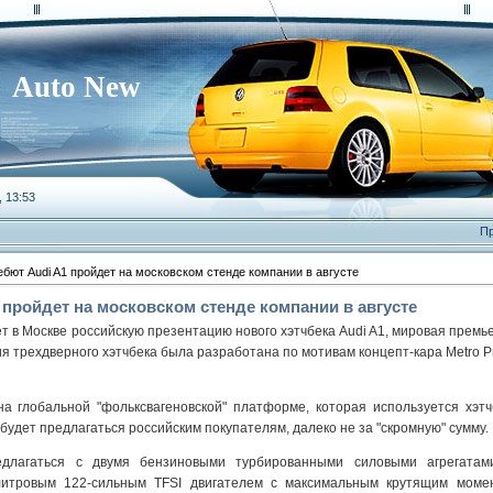
Auto New
, 13:53
Пр
бют Audi A1 пройдет на московском стенде компании в августе
 пройдет на московском стенде компании в августе
 в Москве российскую презентацию нового хэтчбека Audi A1, мировая премьер
 трехдверного хэтчбека была разработана по мотивам концепт-кара Metro Pr
а глобальной "фольксвагеновской" платформе, которая используется хэтчб
удет предлагаться российским покупателям, далеко не за "скромную" сумму.
длагаться с двумя бензиновыми турбированными силовыми агрегатами
литровым 122-сильным TFSI двигателем с максимальным крутящим моме