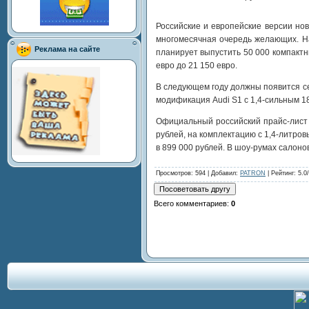
Российские и европейские версии но
многомесячная очередь желающих. На
Реклама на сайте
планирует выпустить 50 000 компактны
евро до 21 150 евро.
В следующем году должны появится сер
модификация Audi S1 с 1,4-сильным 1
Официальный российский прайс-лист 
рублей, на комплектацию с 1,4-литро
в 899 000 рублей. В шоу-румах салоно
Просмотров
: 594 |
Добавил
:
PATRON
|
Рейтинг
:
5.0
/
Всего комментариев
:
0