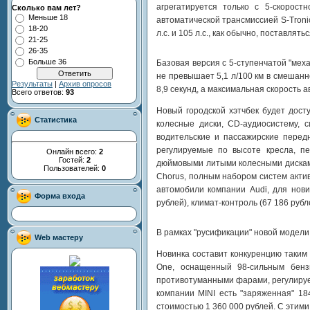
агрегатируется только с 5-скорос
Сколько вам лет?
Меньше 18
автоматической трансмиссией S-Tron
18-20
л.с. и 105 л.с., как обычно, поставлят
21-25
26-35
Больше 36
Базовая версия с 5-ступенчатой "меха
не превышает 5,1 л/100 км в смешанн
Результаты
|
Архив опросов
8,9 секунд, а максимальная скорость а
Всего ответов:
93
Новый городской хэтчбек будет дост
Статистика
колесные диски, CD-аудиосистему, 
водительские и пассажирские перед
регулируемые по высоте кресла, пе
Онлайн всего:
2
Гостей:
2
дюймовыми литыми колесными дисками
Пользователей:
0
Chorus, полным набором систем актив
автомобили компании Audi, для нови
Форма входа
рублей), климат-контроль (67 186 рубл
В рамках "русификации" новой модели,
Web мастеру
Новинка составит конкуренцию таким 
One, оснащенный 98-сильным бенз
противотуманными фарами, регулируем
компании MINI есть "заряженная" 18
стоимостью 1 360 000 рублей. С этими