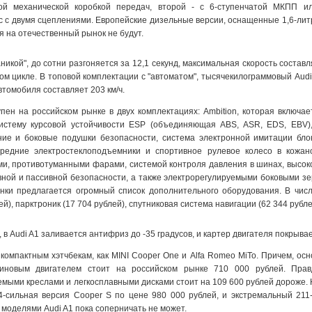
тной механической коробкой передач, второй - с 6-ступенчатой МКПП и
ic с двумя сцеплениями. Европейские дизельные версии, оснащенные 1,6-л
ься на отечественный рынок не будут.
никой", до сотни разгоняется за 12,1 секунд, максимальная скорость составл
ом цикле. В топовой комплектации с "автоматом", тысячекилограммовый Audi 
втомобиля составляет 203 км/ч.
упен на российском рынке в двух комплектациях: Ambition, которая включа
систему курсовой устойчивости ESP (объединяющая ABS, ASR, EDS, EBV)
ние и боковые подушки безопасности, система электронной имитации бл
редние электростеклоподъемники и спортивное рулевое колесо в кожаной
, противотуманными фарами, системой контроля давления в шинах, высоко
ной и пассивной безопасности, а также электрорегулируемыми боковыми зерк
нки предлагается огромный список дополнительного оборудования. В числ
ей), парктроник (17 704 рублей), спутниковая система навигации (62 344 рубле
 в Audi A1 заливается антифриз до -35 градусов, и картер двигателя покрыв
компактным хэтчбекам, как MINI Cooper One и Alfa Romeo MiTo. Причем, осно
иновым двигателем стоит на российском рынке 710 000 рублей. Правд
ыми креслами и легкосплавными дисками стоит на 109 600 рублей дороже. Н
4-сильная версия Cooper S по цене 980 000 рублей, и экстремальный 211
 моделями Audi A1 пока соперничать не может.