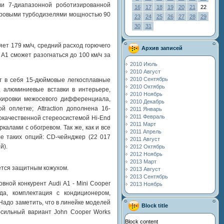
ли 7-диапазонной роботизированной
16
17
18
19
20
21
22
итровыми турбодизелями мощностью 90
23
24
25
26
27
28
29
30
31
яет 179 км/ч, средний расход горючего
Архив записей
A1 сможет разогнаться до 100 км/ч за
2010 Июль
2010 Август
2010 Сентябрь
ет в себя 15-дюймовые легкосплавные
2010 Октябрь
, алюминиевые вставки в интерьере,
2010 Ноябрь
окировки межосевого дифференциала,
2010 Декабрь
 оплетке; Attraction дополнена 16-
2011 Январь
2011 Февраль
качественной стереосистемой Hi-End
2011 Март
алами с обогревом. Так же, как и все
2011 Апрель
е таких опций: CD-чейнджер (22 017
2011 Август
й).
2012 Октябрь
2012 Ноябрь
2013 Март
ается защитным кожухом.
2013 Август
2013 Сентябрь
вной конкурент Audi A1 - Mini Cooper
2013 Ноябрь
а, комплектация с кондиционером,
адо заметить, что в линейке моделей
Block title
-сильный вариант John Cooper Works
Block content