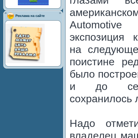
глазами в
американск
Реклама на сайте
Automotive
экспозиция к
на следующе
поистине ре
было построен
и до сег
сохранилось 
Надо отмет
владелец ма