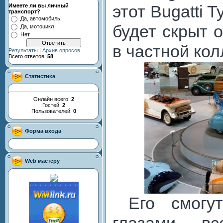
этот Bugatti T
Имеете ли вы личный
транспорт?
Да, автомобиль
будет скрыт о
Да, мотоцикл
Нет
в частной кол
Результаты
|
Архив опросов
Всего ответов:
58
Статистика
Онлайн всего:
2
Гостей:
2
Пользователей:
0
Форма входа
Web мастеру
Его смогут