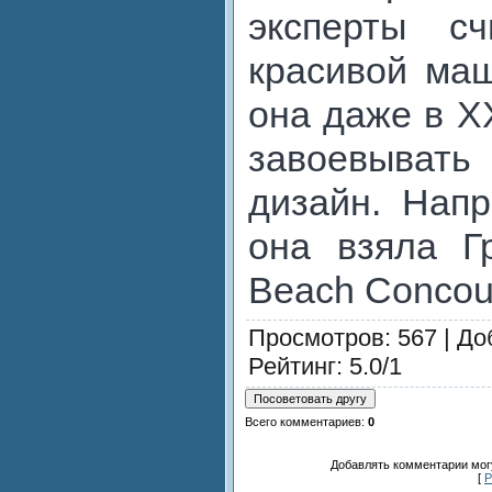
эксперты с
красивой маш
она даже в X
завоевыват
дизайн. Напр
она взяла Г
Beach Concour
Просмотров
: 567 |
До
Рейтинг
:
5.0
/
1
Всего комментариев
:
0
Добавлять комментарии могу
[
Р