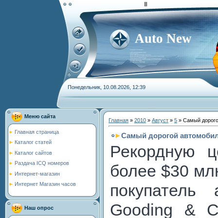
Auto New
Понедельник, 10.08.2026, 12:39
Меню сайта
Главная
»
2010
»
Август
»
5
» Самый дорого
Главная страница
Самый дорогой автомобил
Каталог статей
Рекордную 
Каталог сайтов
Раздача ICQ номеров
более $30 млн
Интернет-магазин
Интернет Магазин часов
покупатель 
Gooding & C
Наш опрос