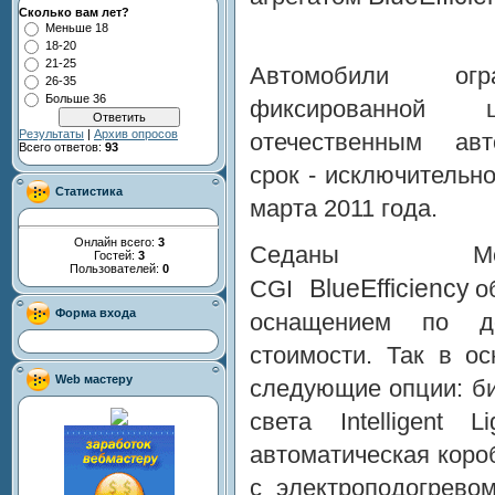
Сколько вам лет?
Меньше 18
18-20
21-25
Автомобили ог
26-35
Больше 36
фиксированной
Результаты
|
Архив опросов
отечественным ав
Всего ответов:
93
срок - исключительно
Статистика
марта 2011 года.
Онлайн всего:
3
Седаны Mer
Гостей:
3
Пользователей:
0
BlueEfficiency
CGI
о
Форма входа
оснащением по до
стоимости. Так в о
Web мастеру
следующие опции: б
света Intelligent 
автоматическая коро
с электроподогрево