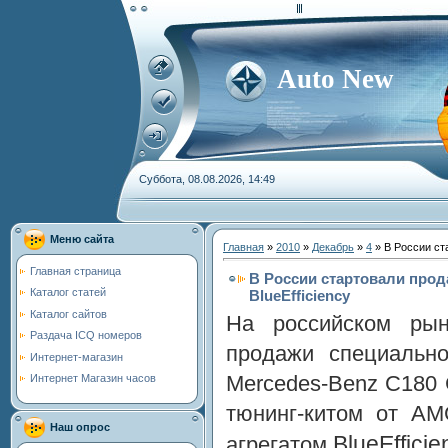
Auto New
Суббота, 08.08.2026, 14:49
Меню сайта
Главная
»
2010
»
Декабрь
»
4
» В России ст
Главная страница
В России стартовали прод
Каталог статей
BlueEfficiency
Каталог сайтов
На российском рын
Раздача ICQ номеров
продажи специально
Интернет-магазин
Mercedes-Benz C180
Интернет Магазин часов
тюнинг-китом от AM
Наш опрос
BlueEfficie
агрегатом