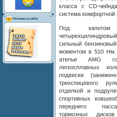
класса с CD-чейнд
система комфортной п
Реклама на сайте
Под капотом 
четырехцилиндровый
сильный бензиновый
моментом в 510 Нм. 
ателье AMG со
легкосплавных кол
подвески (заниже
трехспицевого ру
отделкой и подруле
спортивных ковшео
переднего пасса
тормозных диско