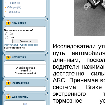
Тюнинг
[68]
Обзоры
[28]
Техника
[11]
Наш опрос
Вы нашли что искали?
Да
Нет
Исследователи ут
Результаты
|
Архив опросов
Всего ответов:
44
путь автомобил
Статистика
длинным, поско
водители нажима
Онлайн всего:
3
Гостей:
3
достаточно сил
Пользователей:
0
АБС. Принимая в
Форма входа
система Brak
экстренного 
Web мастеру
тормозное ус