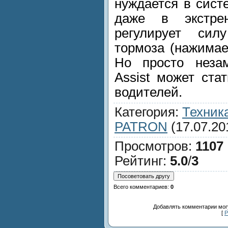
нуждается в систе
даже в экстре
регулирует си
тормоза (нажимает
Но просто неза
Assist может ста
водителей.
Категория
:
Техник
PATRON
(17.07.20
Просмотров
:
1107
Рейтинг
:
5.0
/
3
Всего комментариев
:
0
Добавлять комментарии могу
[
Р