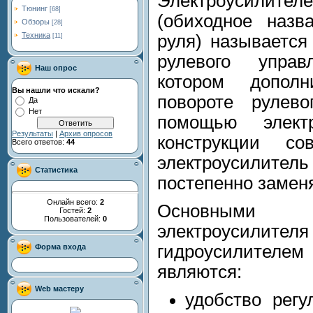
Электроусилите
Тюнинг
[68]
(обиходное назв
Обзоры
[28]
Техника
руля) называется
[11]
рулевого упра
Наш опрос
котором допол
Вы нашли что искали?
повороте рулево
Да
Нет
помощью элект
Результаты
|
Архив опросов
конструкции со
Всего ответов:
44
электроусилител
Статистика
постепенно заменя
Онлайн всего:
2
Основными 
Гостей:
2
Пользователей:
0
электроусилите
гидроусилителе
Форма входа
являются:
Web мастеру
удобство регу