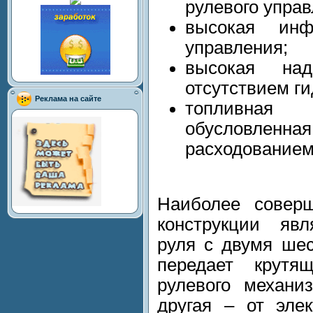
рулевого управ
высокая инф
управления;
высокая на
отсутствием г
Реклама на сайте
топливна
обусловл
расходованием
Наиболее совер
конструкции явл
руля с двумя ше
передает крут
рулевого механи
другая – от элек