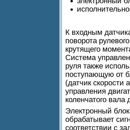
электронный б
исполнительно
К входным датчика
поворота рулевого
крутящего момента
Система управлен
руля также испол
поступающую от б
(датчик скорости 
управления двигат
коленчатого вала
д
Электронный блок
обрабатывает сиг
соответствии с з