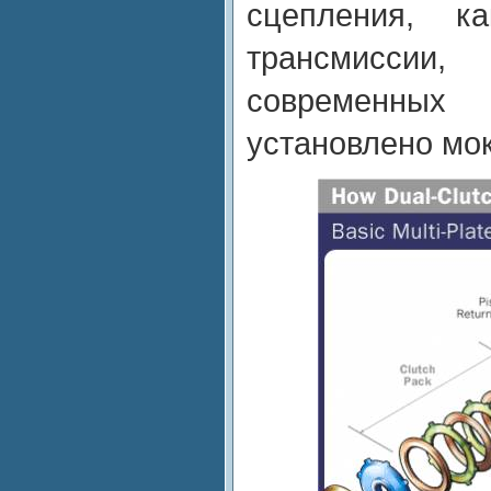
сцепления, к
трансмисси
современн
установлено мо