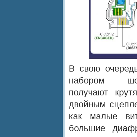
В свою очеред
набором ше
получают крут
двойным сцепле
как малые ви
большие диаф