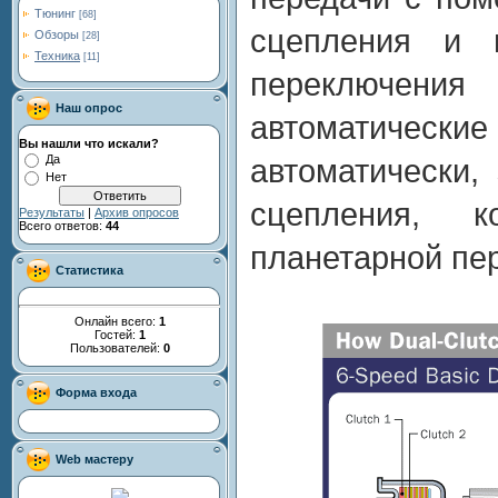
Тюнинг
[68]
сцепления и 
Обзоры
[28]
Техника
[11]
переключе
Наш опрос
автоматически
Вы нашли что искали?
Да
автоматически,
Нет
сцепления, 
Результаты
|
Архив опросов
Всего ответов:
44
планетарной пер
Статистика
Онлайн всего:
1
Гостей:
1
Пользователей:
0
Форма входа
Web мастеру