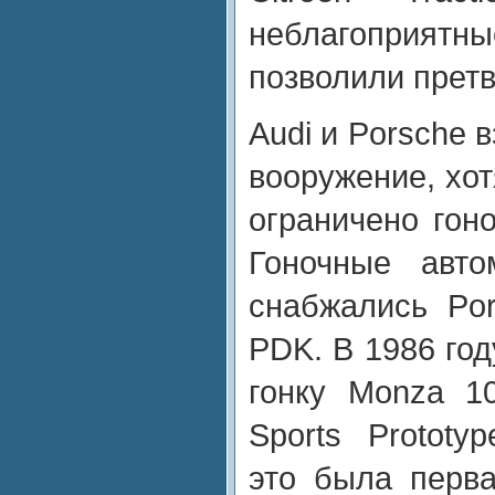
неблагоприятны
позволили претв
Audi и Porsche 
вооружение, хо
ограничено гон
Гоночные авт
снабжались Por
PDK. В 1986 год
гонку Monza 1
Sports Prototy
это была перв