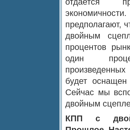
отдается пр
экономично
предполагают, ч
двойным сцепл
процентов рын
один проце
произведенных
будет оснащен
Сейчас мы всп
двойным сцепле
КПП с двой
Прошлое, Наст