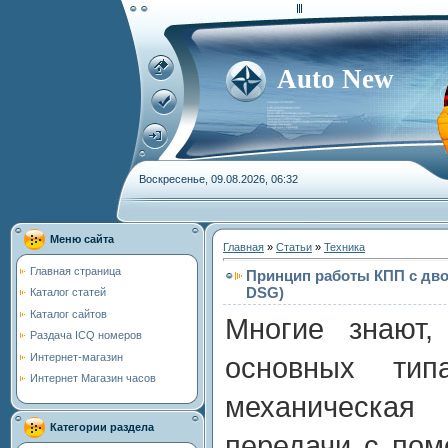
Auto New
Воскресенье, 09.08.2026, 06:32
Меню сайта
Главная
»
Статьи
»
Техника
Главная страница
Принцип работы КПП с дв
DSG)
Каталог статей
Каталог сайтов
Многие знают,
Раздача ICQ номеров
Интернет-магазин
основных тип
Интернет Магазин часов
механическа
Категории раздела
передачи с по