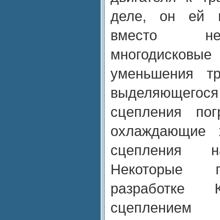
деле, он ей н
вместо нег
многодисков
уменьшения тр
выделяющего
сцепления пог
охлаждающие ж
сцепления н
Некоторые п
разработке
сцеплением 