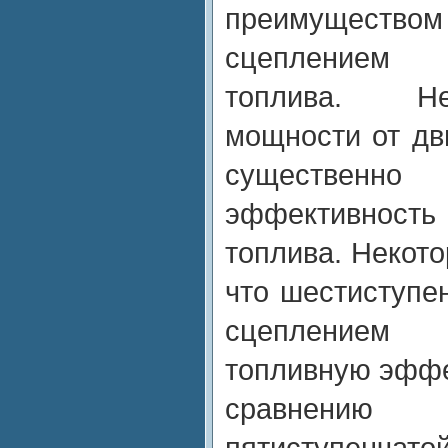
преимуществ
сцеплением 
топлива. Н
мощности от дв
существе
эффективнос
топлива. Некото
что шестиступе
сцеплением
топливную эффе
сравнен
пятиступенчат