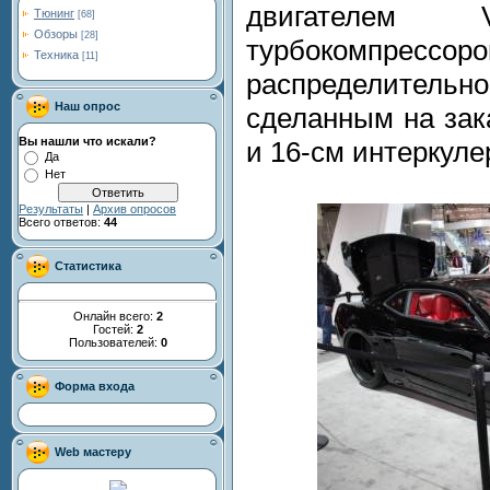
двигателем
Тюнинг
[68]
Обзоры
[28]
турбокомпрес
Техника
[11]
распределител
Наш опрос
сделанным на зак
Вы нашли что искали?
и 16-см интеркуле
Да
Нет
Результаты
|
Архив опросов
Всего ответов:
44
Статистика
Онлайн всего:
2
Гостей:
2
Пользователей:
0
Форма входа
Web мастеру