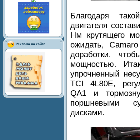
Благодаря тако
двигателя состави
Нм крутящего мо
ожидать, Camaro
Реклама на сайте
доработки, чтоб
мощностью. Итак
упрочненный нес
TCI 4L80E, регу
QA1 и тормозн
поршневыми с
дисками.