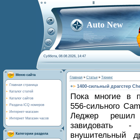
Auto New
Суббота, 08.08.2026, 14:47
Меню сайта
Главная
»
Статьи
»
Тюнинг
Главная страница
1400-сильный драгстер Che
Каталог статей
Пока многие в п
Каталог сайтов
556-сильного Cam
Раздача ICQ номеров
Интернет-магазин
Леджер решил 
Интернет Магазин часов
завидовать -
внушительный др
Категории раздела