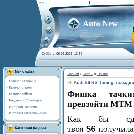
Auto New
Суббота, 08.08.2026, 13:39
Меню сайта
Главная
»
Статьи
»
Тюнинг
Главная страница
Audi S6 RS-Tuning: поездк
Каталог статей
Фишка тачки
Каталог сайтов
Раздача ICQ номеров
превзойти MTM
Интернет-магазин
Интернет Магазин часов
Как бы сде
твоя
S6
получилас
Категории раздела