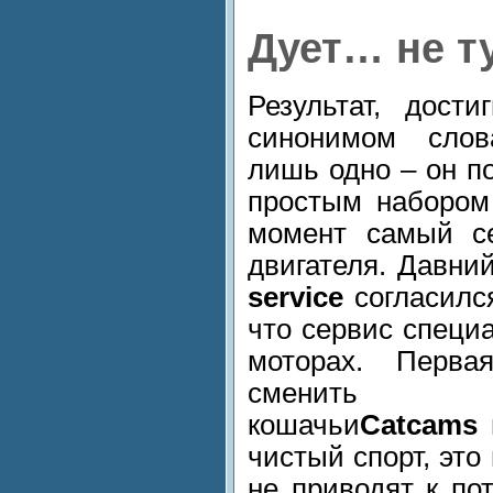
Дует… не т
Результат, дост
синонимом слов
лишь одно – он п
простым набором
момент самый се
двигателя. Давни
service
согласился
что сервис специ
моторах. Перв
сменить в
кошачьи
Catcams
и
чистый спорт, это
не приводят к по