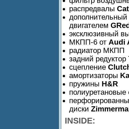
фильтр воздуш
распредвалы
Ca
дополнительн
двигателем
GRe
эксклюзивный вы
МКПП-6 от
Audi 
радиатор МКПП
задний редуктор 
сцепление
Clutc
амортизаторы
Kа
пружины
H&R
полиуретановые 
перфориров
диски
Zimmerma
INSIDE: