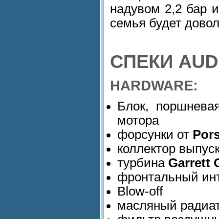
надувом 2,2 бар 
семья будет довол
СПЕКИ AUDI
HARDWARE:
Блок, поршнева
мотора
форсунки от
Por
коллектор выпус
турбина
Garrett
фронтальный ин
Blow-off
масляный радиа