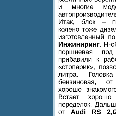
и многие мод
автопроизводителя
Итак, блок – п
колено тоже дизел
изготовленный п
Инжиниринг
. Н-
поршневая под
прибавили к раб
«стопарик», поз
литра. Головк
бензиновая, от
хорошо знакомог
Встает хорошо
переделок. Дальш
от
Audi RS 2
,