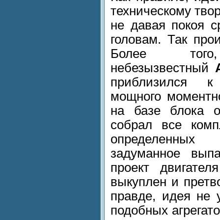
техническому твор
не давая покоя с
головам. Так про
Более тог
небезызвестный
приблизился к
мощного моментно
на базе блока о
собрал все комп
определенных
задуманное вып
проект двигател
выкуплен и претв
правде, идея не 
подобных агрегат