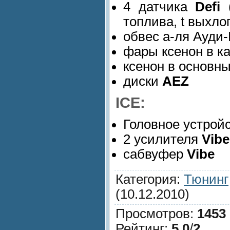
4 датчика
Defi
(
топлива, t выхло
обвес а-ля Ауди
фары ксенон в к
ксенон в основн
диски
AEZ
ICE:
Головное устрой
2 усилителя
Vibe
сабвуфер
Vibe
Категория
:
Тюнинг
(10.12.2010)
Просмотров
:
1453
Рейтинг
:
5.0
/
2