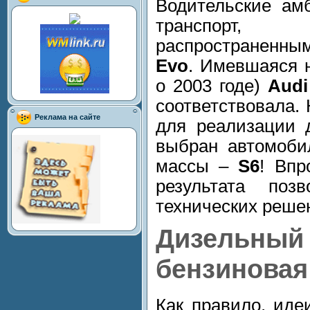
Водительские ам
транспорт,
распространенн
Evo
. Имевшаяся н
о 2003 годе)
Audi
соответствовала. 
Реклама на сайте
для реализации 
выбран автомоби
массы –
S6
! Впр
результата поз
технических реше
Дизель
бензиновая
Как правило, ид