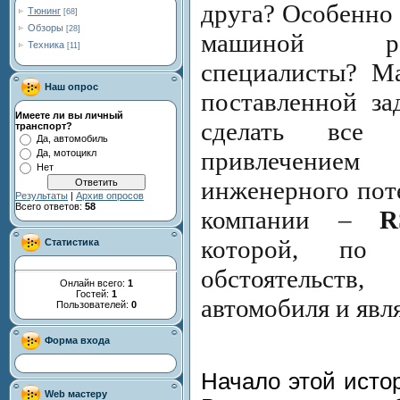
друга? Особенно 
Тюнинг
[68]
Обзоры
[28]
машиной ра
Техника
[11]
специалисты? М
Наш опрос
поставленной за
Имеете ли вы личный
сделать все
транспорт?
Да, автомобиль
привлечением
Да, мотоцикл
Нет
инженерного пот
Результаты
|
Архив опросов
Всего ответов:
58
компании –
R
которой, по 
Статистика
обстоятельств
Онлайн всего:
1
Гостей:
1
автомобиля и явля
Пользователей:
0
Форма входа
Начало этой исто
Web мастеру