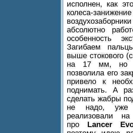
исполнен, как эт
колеса-зан
воздухозаборник
абсолютно работ
особенность эк
Загибаем пальцы
выше стокового (с
на 17 мм, но 
позволила его зак
привело к необх
поднимать. А ра
сделать жабры по
не надо, уже
реализовали н
про
Lancer Ev
поэтому идею ра