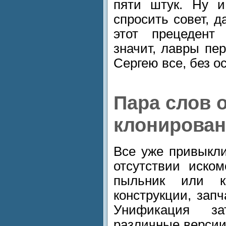
пяти штук. Ну и
спросить совет, д
этот прецедент
значит, лавры пе
Сергею все, без ос
Пара слов 
клонирова
Все уже привыкли
отсутствии иском
пыльник или к
конструкции, зап
Унификация за
различные версии