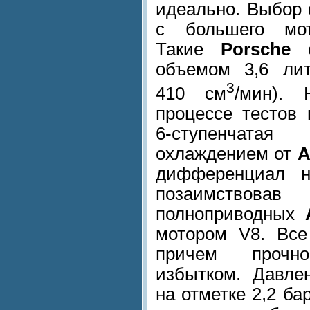
идеально. Выбор 
с большего мот
Такие
Porsche
с
объемом 3,6 лит
3
410 см
/мин).
процессе тестов
6-ступенчат
охлаждением от
A
дифференциал н
позаимств
полноприводных
мотором V8. Все
причем прочно
избытком. Давле
на отметке 2,2 ба