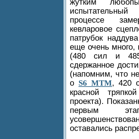
жутким любопы
испытательный 
процессе заме
кевларовое сцепл
патрубок наддува
еще очень много, 
(480 сил и 48
сдержанное дост
(напомним, что н
о
S6 MTM
, 420 
красной тряпко
проекта). Показа
первым эт
усовершенствова
оставались распр