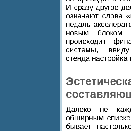
И сразу другое дел
означают слова 
педаль акселерат
новым блоком у
происходит фин
системы, ввид
стенда настройка
Эстетическ
составляю
Далеко не каж
обширным списко
бывает настольк