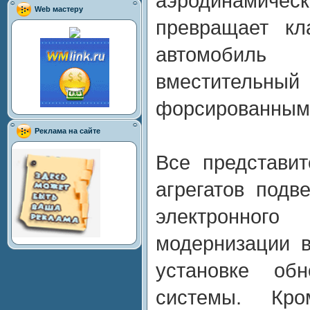
аэродинамичес
Web мастеру
превращает кл
автомобиль
вместитель
форсированным 
Реклама на сайте
Все представи
агрегатов подв
электронного
модернизации 
установке обн
системы. Кро