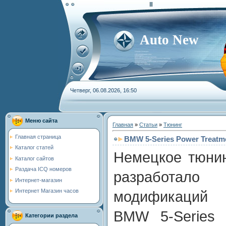
Auto New
Четверг, 06.08.2026, 16:50
Меню сайта
Главная
»
Статьи
»
Тюнинг
Главная страница
BMW 5-Series Power Treatme
Каталог статей
Немецкое тюнин
Каталог сайтов
Раздача ICQ номеров
разработало 
Интернет-магазин
Интернет Магазин часов
модификаций 
BMW 5-Series 
Категории раздела