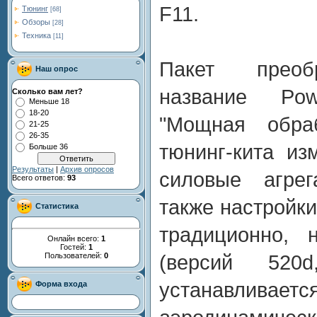
F11.
Тюнинг
[68]
Обзоры
[28]
Техника
[11]
Пакет преоб
Наш опрос
название Po
Сколько вам лет?
Меньше 18
18-20
"Мощная обра
21-25
26-35
тюнинг-кита из
Больше 36
Результаты
|
Архив опросов
силовые агрег
Всего ответов:
93
также настройки
Статистика
традиционно,
Онлайн всего:
1
Гостей:
1
Пользователей:
0
(версий 52
устанавлив
Форма входа