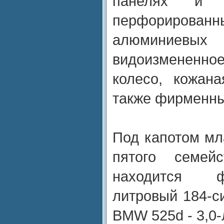
панелях и п
перфориров
алюминие
видоизмененно
колесо, кожан
также фирменны
Под капотом мл
пятого семе
находится ф
литровый 184-с
BMW 525d - 3,0