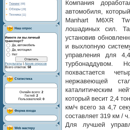
Компания доработ
Тюнинг
[68]
Обзоры
автомобиля, которы
[28]
Техника
[11]
Manhart M6XR Twi
лошадиных сил. Та
Наш опрос
установив обновленн
Имеете ли вы личный
транспорт?
и выхлопную систему
Да, автомобиль
Да, мотоцикл
управления для 4,
Нет
турбонаддувом. 
Результаты
|
Архив опросов
Всего ответов:
58
похвастается че
Статистика
нержавеющей ст
каталитическим ней
Онлайн всего:
2
Гостей:
2
который весит 2,4 то
Пользователей:
0
км/ч всего за 4,7 се
Форма входа
составляет 319 км / ч.
Для лучшей управл
Web мастеру