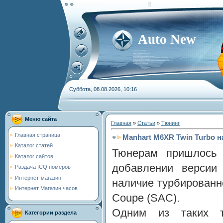
Auto New
Суббота, 08.08.2026, 10:16
Меню сайта
Главная
»
Статьи
»
Тюнинг
Главная страница
Manhart M6XR Twin Turbo 
Каталог статей
Тюнерам пришлос
Каталог сайтов
добавлении версии
Раздача ICQ номеров
Интернет-магазин
наличие турбированног
Интернет Магазин часов
Coupe (SAC).
Одним из таких т
Категории раздела