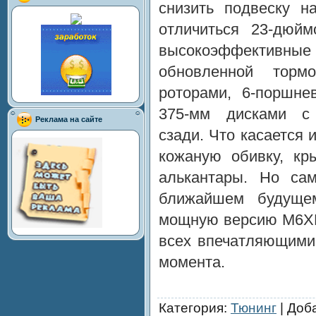
снизить подвеску н
отличиться 23-дюй
высокоэффективн
обновленной торм
роторами, 6-поршне
375-мм дисками с
Реклама на сайте
сзади. Что касается 
кожаную обивку, кр
алькантары. Но сам
ближайшем будуще
мощную версию M6XR 
всех впечатляющими 
момента.
Категория
:
Тюнинг
|
Доб