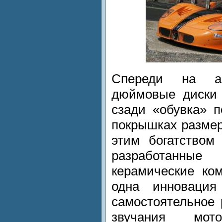
Спереди на ав
дюймовые диски 
сзади «обувка» 
покрышках размер
этим богатством
разработанн
керамические ко
одна инновация
самостоятельное 
звучания мото