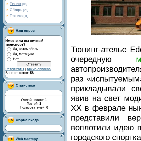
Тюнинг
[68]
Обзоры
[28]
Техника
[11]
Наш опрос
Имеете ли вы личный
транспорт?
Тюнинг-ателье Ed
Да, автомобиль
Да, мотоцикл
очередную
м
Нет
автопроизводителя
Результаты
|
Архив опросов
Всего ответов:
58
раз «испытуемым
Статистика
прикладывали св
явив на свет мо
Онлайн всего:
1
Гостей:
1
ХХ в феврале нын
Пользователей:
0
представили ве
Форма входа
воплотили идею 
городского спортк
Web мастеру