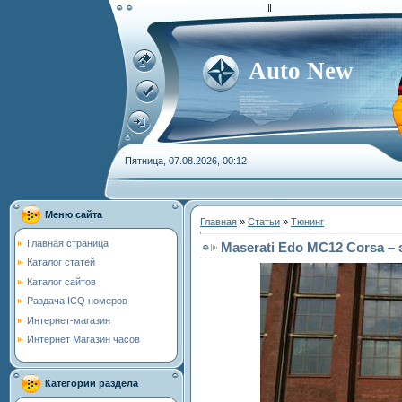
Auto New
Пятница, 07.08.2026, 00:12
Меню сайта
Главная
»
Статьи
»
Тюнинг
Главная страница
Maserati Edo MC12 Corsa –
Каталог статей
Каталог сайтов
Раздача ICQ номеров
Интернет-магазин
Интернет Магазин часов
Категории раздела