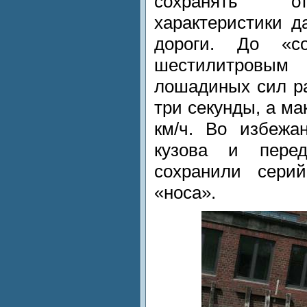
сохранять от
характеристики 
дороги. До «с
шестилитровым
лошадиных сил ра
три секунды, а ма
км/ч. Во избеж
кузова и пере
сохранили сери
«носа».